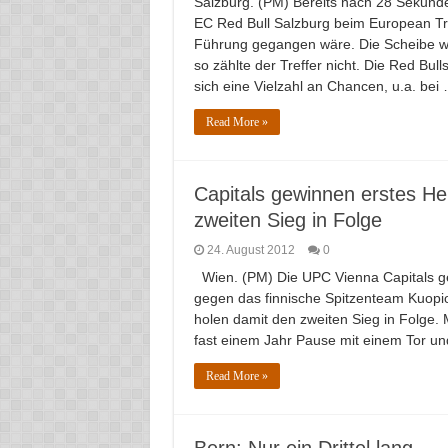
Salzburg. (PM) Bereits nach 28 Sekunde
EC Red Bull Salzburg beim European Tro
Führung gegangen wäre. Die Scheibe wa
so zählte der Treffer nicht. Die Red Bul
sich eine Vielzahl an Chancen, u.a. bei
Read More »
Capitals gewinnen erstes He
zweiten Sieg in Folge
24. August 2012
0
Wien. (PM) Die UPC Vienna Capitals ge
gegen das finnische Spitzenteam Kuopion
holen damit den zweiten Sieg in Folge.
fast einem Jahr Pause mit einem Tor un
Read More »