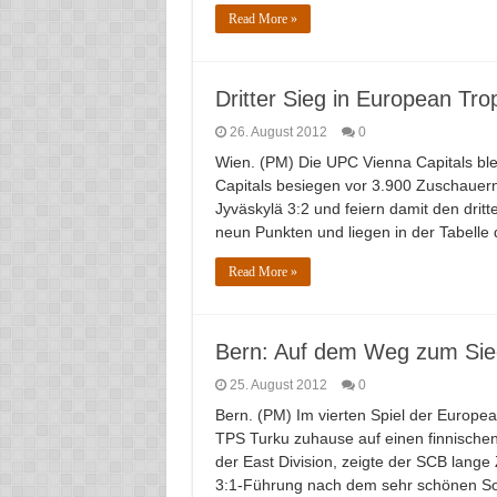
Read More »
Dritter Sieg in European Tro
26. August 2012
0
Wien. (PM) Die UPC Vienna Capitals ble
Capitals besiegen vor 3.900 Zuschauern
Jyväskylä 3:2 und feiern damit den dritt
neun Punkten und liegen in der Tabelle d
Read More »
Bern: Auf dem Weg zum Sieg
25. August 2012
0
Bern. (PM) Im vierten Spiel der Europe
TPS Turku zuhause auf einen finnische
der East Division, zeigte der SCB lange 
3:1-Führung nach dem sehr schönen Sol