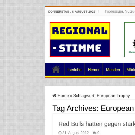
Impressum, Nutzu
DONNERSTAG , 6 AUGUST 2026
Iserlohn
Hemer
Menden
Märk
Home
»
Schlagwort:
European Trophy
Tag Archives:
European
Red Bulls hatten gegen star
31. August 2012
0