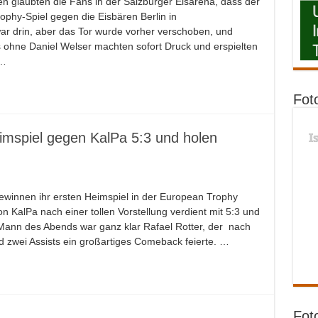
n glaubten die Fans in der Salzburger Eisarena, dass der
phy-Spiel gegen die Eisbären Berlin in
r drin, aber das Tor wurde vorher verschoben, und
ls ohne Daniel Welser machten sofort Druck und erspielten
 …
Fot
I
imspiel gegen KalPa 5:3 und holen
winnen ihr ersten Heimspiel in der European Trophy
 KalPa nach einer tollen Vorstellung verdient mit 5:3 und
 Mann des Abends war ganz klar Rafael Rotter, der nach
d zwei Assists ein großartiges Comeback feierte. …
Fot