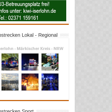
ostrecken Lokal - Regional
serlohn - Märkischer Kreis - NRW
ostrecken Sport