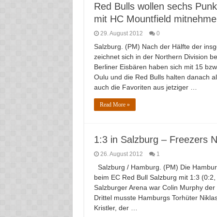
Red Bulls wollen sechs Pun
mit HC Mountfield mitnehme
29. August 2012
0
Salzburg. (PM) Nach der Hälfte der ins
zeichnet sich in der Northern Division b
Berliner Eisbären haben sich mit 15 bz
Oulu und die Red Bulls halten danach al
auch die Favoriten aus jetziger …
Read More »
1:3 in Salzburg – Freezers 
26. August 2012
1
Salzburg / Hamburg. (PM) Die Hamburg
beim EC Red Bull Salzburg mit 1:3 (0:2, 
Salzburger Arena war Colin Murphy der 
Drittel musste Hamburgs Torhüter Niklas
Kristler, der …