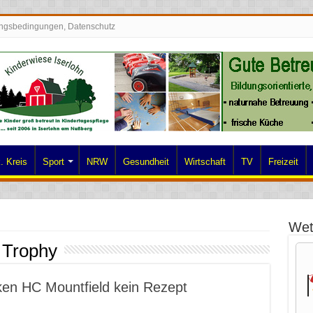
ngsbedingungen, Datenschutz
. Kreis
Sport
NRW
Gesundheit
Wirtschaft
TV
Freizeit
Wet
 Trophy
ken HC Mountfield kein Rezept