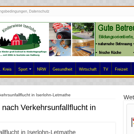
ngsbedingungen, Datenschutz
. Kreis
Sport
NRW
Gesundheit
Wirtschaft
TV
Freizeit
hrsunfallflucht in Iserlohn-Letmathe
Wet
nach Verkehrsunfallflucht in
lflucht in Iserlohn-Letmathe