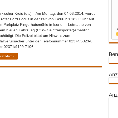
rkischer Kreis (ots) – Am Montag, den 04.08.2014, wurde
n roter Ford Focus in der zeit von 14:00 bis 18:30 Uhr auf
m Parkplatz Fingerhutsmühle in Iserlohn-Letmathe von
nem blauen Fahrzueg (PKW/Kleintransporter)erheblich
schädigt. Die Polizei bittet um Hinweis zum
fallverursacher unter der Telefonnummer 02374/5029-0
er 02371/9199-7106.
Benz
ead More »
Anz
Anz