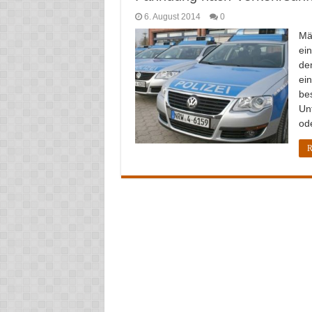
6. August 2014
0
Mä
ei
de
ei
be
Un
od
R