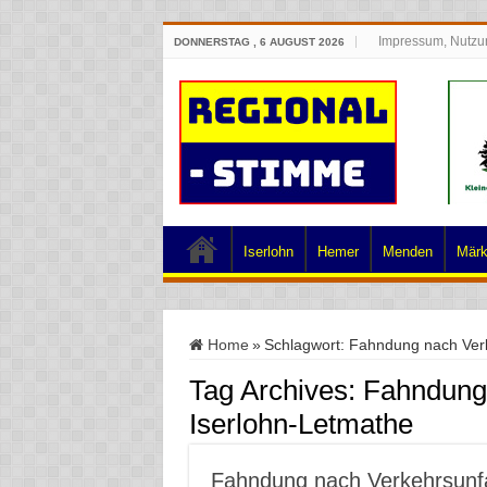
Impressum, Nutzu
DONNERSTAG , 6 AUGUST 2026
Iserlohn
Hemer
Menden
Märk
Home
»
Schlagwort:
Fahndung nach Verke
Tag Archives:
Fahndung 
Iserlohn-Letmathe
Fahndung nach Verkehrsunfal