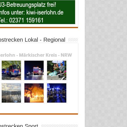
ostrecken Lokal - Regional
serlohn - Märkischer Kreis - NRW
ostrecken Sport