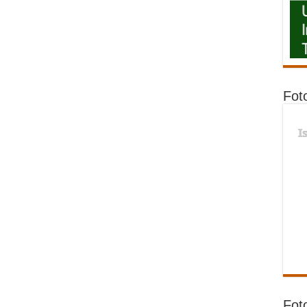
Fot
I
Fot