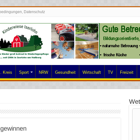
bedingungen, Datenschutz
. Kreis
Sport
NRW
Gesundheit
Wirtschaft
TV
Freizeit
Wet
tgewinnen