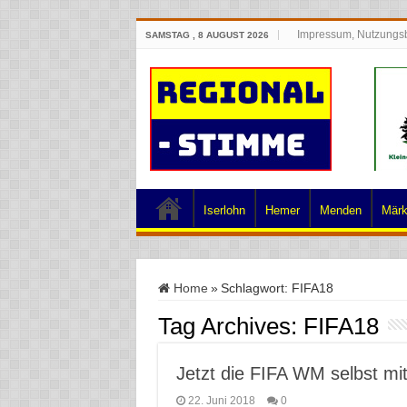
Impressum, Nutzungs
SAMSTAG , 8 AUGUST 2026
Iserlohn
Hemer
Menden
Märk
Home
»
Schlagwort:
FIFA18
Tag Archives:
FIFA18
Jetzt die FIFA WM selbst mi
22. Juni 2018
0