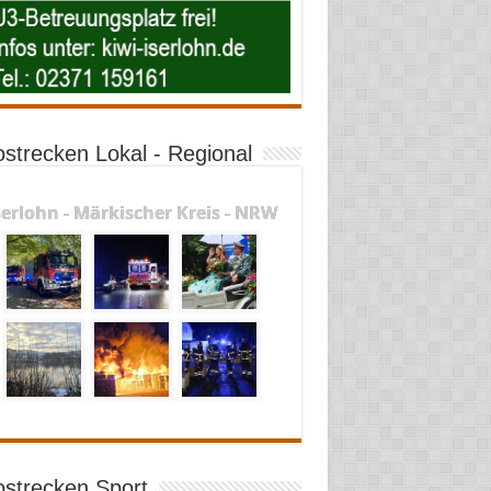
ostrecken Lokal - Regional
serlohn - Märkischer Kreis - NRW
ostrecken Sport