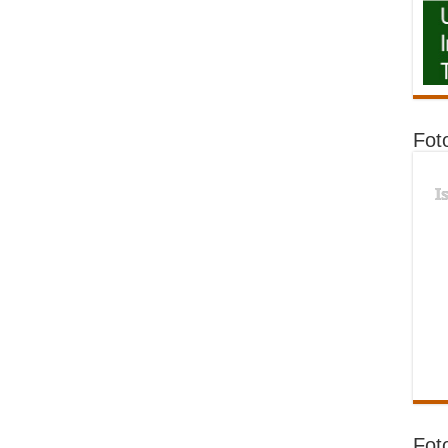
Fot
I
Fot