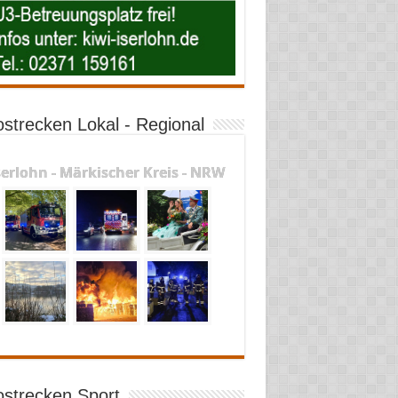
ostrecken Lokal - Regional
serlohn - Märkischer Kreis - NRW
ostrecken Sport