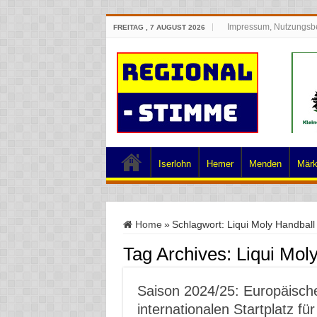
Impressum, Nutzungsb
FREITAG , 7 AUGUST 2026
Iserlohn
Hemer
Menden
Märk
Home
»
Schlagwort:
Liqui Moly Handball
Tag Archives:
Liqui Mol
Saison 2024/25: Europäische
internationalen Startplatz fü