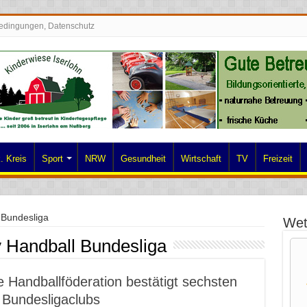
edingungen, Datenschutz
. Kreis
Sport
NRW
Gesundheit
Wirtschaft
TV
Freizeit
 Bundesliga
Wet
y Handball Bundesliga
 Handballföderation bestätigt sechsten
r Bundesligaclubs