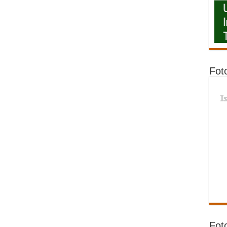
Fot
I
Fot