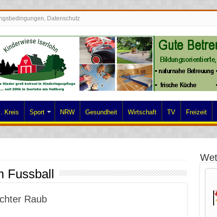
ngsbedingungen, Datenschutz
. Kreis
Sport
NRW
Gesundheit
Wirtschaft
TV
Freizeit
Wet
m Fussball
uchter Raub