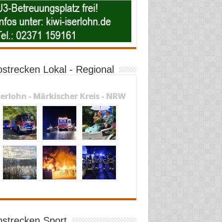
ostrecken Lokal - Regional
serlohn - Märkischer Kreis - NRW
ostrecken Sport