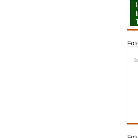
Fot
I
Fot