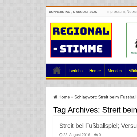
Impressum, Nutzu
DONNERSTAG , 6 AUGUST 2026
Iserlohn
Hemer
Menden
Märk
Home
»
Schlagwort:
Streit beim Fussball
Tag Archives:
Streit bei
Streit bei Fußballspiel; Vers
23. August 2016
0