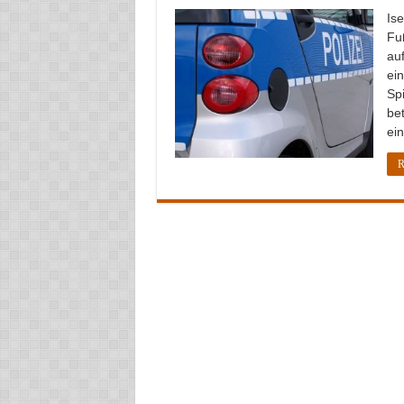
Ise
Fu
au
ei
Spi
bet
ei
R