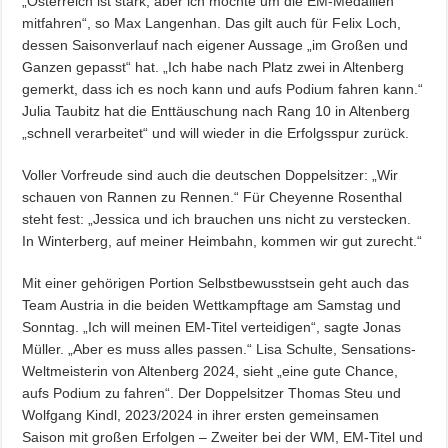
„Österreich ist stark, aber ich möchte um die EM-Medaillen
mitfahren“, so Max Langenhan. Das gilt auch für Felix Loch,
dessen Saisonverlauf nach eigener Aussage „im Großen und
Ganzen gepasst“ hat. „Ich habe nach Platz zwei in Altenberg
gemerkt, dass ich es noch kann und aufs Podium fahren kann.“
Julia Taubitz hat die Enttäuschung nach Rang 10 in Altenberg
„schnell verarbeitet“ und will wieder in die Erfolgsspur zurück.
Voller Vorfreude sind auch die deutschen Doppelsitzer: „Wir
schauen von Rannen zu Rennen.“ Für Cheyenne Rosenthal
steht fest: „Jessica und ich brauchen uns nicht zu verstecken.
In Winterberg, auf meiner Heimbahn, kommen wir gut zurecht.“
Mit einer gehörigen Portion Selbstbewusstsein geht auch das
Team Austria in die beiden Wettkampftage am Samstag und
Sonntag. „Ich will meinen EM-Titel verteidigen“, sagte Jonas
Müller. „Aber es muss alles passen.“ Lisa Schulte, Sensations-
Weltmeisterin von Altenberg 2024, sieht „eine gute Chance,
aufs Podium zu fahren“. Der Doppelsitzer Thomas Steu und
Wolfgang Kindl, 2023/2024 in ihrer ersten gemeinsamen
Saison mit großen Erfolgen – Zweiter bei der WM, EM-Titel und