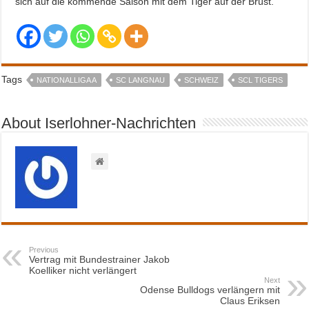
sich auf die kommende Saison mit dem Tiger auf der Brust.
Tags
NATIONALLIGA A
SC LANGNAU
SCHWEIZ
SCL TIGERS
About Iserlohner-Nachrichten
Previous
Vertrag mit Bundestrainer Jakob
Koelliker nicht verlängert
Next
Odense Bulldogs verlängern mit
Claus Eriksen