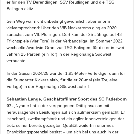
er für den TV Derendingen, SSV Reutlingen und die TSG
Balingen aktiv.
Sein Weg war nicht unbedingt gewöhnlich, aber enorm
vielversprechend: Über den VfB Neckarrems ging es 2020
zunächst zum VfL Pfullingen. Dort kam der 25-Jährige auf 43
Pflichtspiele (vier Tore) in der Verbandsliga. Im Sommer 2022
wechselte Awortwie-Grant zur TSG Balingen, für die er in zwei
Jahren 25 Partien (ein Tor) in der Regionalliga Südwest
verbuchte.
In der Saison 2024/25 war der 1,93-Meter-Verteidiger dann für
die Stuttgarter Kickers aktiv, für die er 20-mal (ein Tor, eine
Vorlage) in der Regionalliga Südwest auflief.
Sebastian Lange, Geschäftsführer Sport des SC Paderborn
07:
„Nyame hat in der vergangenen Drittligasaison mit
herausragenden Leistungen auf sich aufmerksam gemacht. Er
ist schnell, zweikampfstark und ein agiler Innenverteidiger, der
trotz seiner bereits gezeigten Qualität weiterhin enormes
Entwicklungspotenzial besitzt – um sich bei uns auch in der