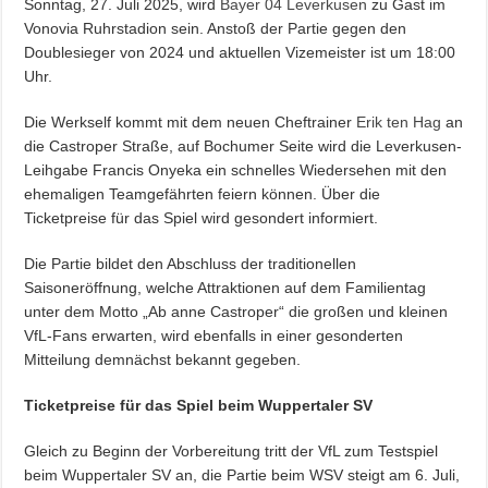
Sonntag, 27. Juli 2025, wird
Bayer 04 Leverkusen
zu Gast im
Vonovia Ruhrstadion sein. Anstoß der Partie gegen den
Doublesieger von 2024 und aktuellen Vizemeister ist um 18:00
Uhr.
Die Werkself kommt mit dem neuen Cheftrainer
Erik ten Hag
an
die Castroper Straße, auf Bochumer Seite wird die Leverkusen-
Leihgabe Francis Onyeka ein schnelles Wiedersehen mit den
ehemaligen Teamgefährten feiern können. Über die
Ticketpreise für das Spiel wird gesondert informiert.
Die Partie bildet den Abschluss der traditionellen
Saisoneröffnung, welche Attraktionen auf dem Familientag
unter dem Motto „Ab anne Castroper“ die großen und kleinen
VfL-Fans erwarten, wird ebenfalls in einer gesonderten
Mitteilung demnächst bekannt gegeben.
Ticketpreise für das Spiel beim Wuppertaler SV
Gleich zu Beginn der Vorbereitung tritt der VfL zum Testspiel
beim Wuppertaler SV an, die Partie beim WSV steigt am 6. Juli,