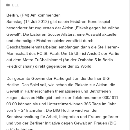
DEL
Berlin.
(PM)
Am kommenden
Samstag (14.Juli 2012) gibt es ein Eisbären-Benefizspiel
besonderer Art zugunsten der Aktion „Eiskalt gegen häusliche
Gewalt“. Die Eisbären Soccer Allstars, eine Auswahl aktueller
und ehemaliger Eisbärenspieler verstärkt durch
Geschäftsstellenmitarbeiter, empfangen dann die 5te Herren-
Mannschaft des FC St. Pauli. Um 15 Uhr ist Anstoß der Partie
auf dem Metro Fußballhimmel (An der Ostbahn 5 in Berlin –
Friedrichshain) direkt gegenüber der o2 World.
Der gesamte Gewinn der Partie geht an die Berliner BIG
Hotline. Das Spiel soll, wie schon die Plakate zur Aktion, die
Gewalt in Partnerschaften thematisieren und Betroffenen
zeigen, dass es Hilfe gibt: unter der Telefonnummer 030/ 611
03 00 können sie und Unterstützer/-innen 365 Tage im Jahr
von 9 – 24h anrufen. Die BIG Hotline wird von der
Senatsverwaltung für Arbeit, Integration und Frauen gefördert
und von der Berliner Initiative gegen Gewalt an Frauen (BIG
e.V.) betrieben.