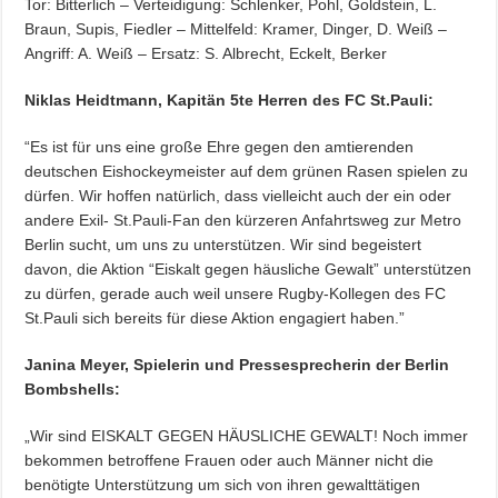
Tor: Bitterlich – Verteidigung: Schlenker, Pohl, Goldstein, L.
Braun, Supis, Fiedler – Mittelfeld: Kramer, Dinger, D. Weiß –
Angriff: A. Weiß – Ersatz: S. Albrecht, Eckelt, Berker
Niklas Heidtmann, Kapitän 5te Herren des FC St.Pauli:
“Es ist für uns eine große Ehre gegen den amtierenden
deutschen Eishockeymeister auf dem grünen Rasen spielen zu
dürfen. Wir hoffen natürlich, dass vielleicht auch der ein oder
andere Exil- St.Pauli-Fan den kürzeren Anfahrtsweg zur Metro
Berlin sucht, um uns zu unterstützen. Wir sind begeistert
davon, die Aktion “Eiskalt gegen häusliche Gewalt” unterstützen
zu dürfen, gerade auch weil unsere Rugby-Kollegen des FC
St.Pauli sich bereits für diese Aktion engagiert haben.”
Janina Meyer, Spielerin und Pressesprecherin der Berlin
Bombshells:
„Wir sind EISKALT GEGEN HÄUSLICHE GEWALT! Noch immer
bekommen betroffene Frauen oder auch Männer nicht die
benötigte Unterstützung um sich von ihren gewalttätigen