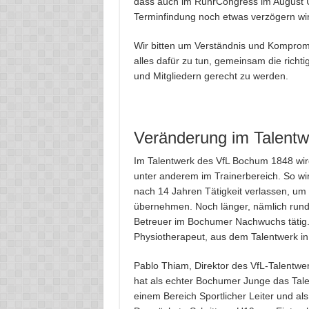
dass auch im RuhrCongress im August U
Terminfindung noch etwas verzögern wi
Wir bitten um Verständnis und Kompromis
alles dafür zu tun, gemeinsam die richt
und Mitgliedern gerecht zu werden.
Veränderung im Talentw
Im Talentwerk des VfL Bochum 1848 wir
unter anderem im Trainerbereich. So wi
nach 14 Jahren Tätigkeit verlassen, um b
übernehmen. Noch länger, nämlich rund 
Betreuer im Bochumer Nachwuchs tätig.
Physiotherapeut, aus dem Talentwerk in d
Pablo Thiam, Direktor des VfL-Talentwer
hat als echter Bochumer Junge das Talen
einem Bereich Sportlicher Leiter und als