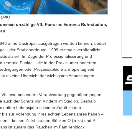
e (MK)
kommen unzählige VfL-Fans ins Vonovia Ruhrstadion,
zen.
1848 anne Castroper ausgetragen werden können, bedarf
ge – der Stadionordnung. 1999 erstmals veröffentlicht,
ktualisiert. Im Zuge der Professionalisierung und
m zentrale Punkte – die in der Praxis unter anderem
bedingungen oder Prozessabläufe am Spieltag seit
ibt es eine Übersicht der wichtigsten Anpassungen.
em VfL eine besondere Verantwortung gegenüber jungen
 auch der Schutz von Kindern im Stadion. Deshalb
s dritten Lebensjahres keinen Zutritt zu den
r bis zur Vollendung ihres achten Lebensjahres haben –
nen – keinen Zutritt zu den Blöcken O (links) und P
Fans ist zudem das Rauchen im Familienblock