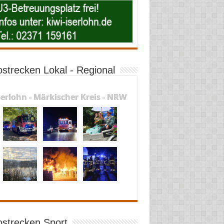
ostrecken Lokal - Regional
serlohn - Märkischer Kreis - NRW
ostrecken Sport