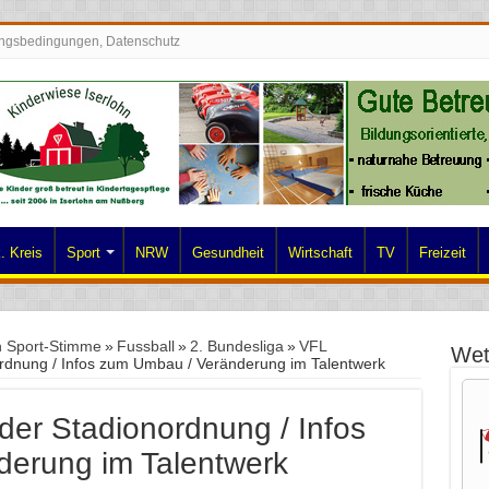
ngsbedingungen, Datenschutz
. Kreis
Sport
NRW
Gesundheit
Wirtschaft
TV
Freizeit
n Sport-Stimme
»
Fussball
»
2. Bundesliga
»
VFL
Wet
dnung / Infos zum Umbau / Veränderung im Talentwerk
er Stadionordnung / Infos
erung im Talentwerk