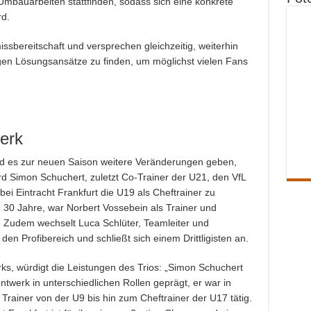
mbauarbeiten stattfinden, sodass sich eine konkrete
rd.
sbereitschaft und versprechen gleichzeitig, weiterhin
igen Lösungsansätze zu finden, um möglichst vielen Fans
erk
d es zur neuen Saison weitere Veränderungen geben,
rd Simon Schuchert, zuletzt Co-Trainer der U21, den VfL
ei Eintracht Frankfurt die U19 als Cheftrainer zu
30 Jahre, war Norbert Vossebein als Trainer und
 Zudem wechselt Luca Schlüter, Teamleiter und
en Profibereich und schließt sich einem Drittligisten an.
ks, würdigt die Leistungen des Trios: „Simon Schuchert
twerk in unterschiedlichen Rollen geprägt, er war in
 Trainer von der U9 bis hin zum Cheftrainer der U17 tätig.