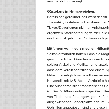
ausdrücklich untersagt.
Gästefans in Heimbereichen:
Bereits seit geraumer Zeit weist der V
Thematik „Gästefans in Heimbereichen“ 
Tickets/Dauerkarten nicht an Anhänger
ergänzten Stadionordnung wurden alle I
noch einmal gebündelt. So kann sich je
Mitführen von medizinischen Hilfsmi
Selbstverständlich haben Fans die Mögli
gesundheitlichen Gründen notwendig sin
solcher Artikel und Medikamente anzeige
dass dem Verein schriftlich vor einem S
Mitnahme lediglich mitgeteilt werden m
Notwendigkeit (z.B. Attest, Arztbrief o.
Eine Ausnahme bildet medizinisches Can
ist. Das Mitführen notwendiger Gehhilfe
von Flucht- und Rettungswegen, Haftung
ausgewiesenen Sonderplätze erlaubt. Bi
Gehhilfen angewiesen sind und diese in 