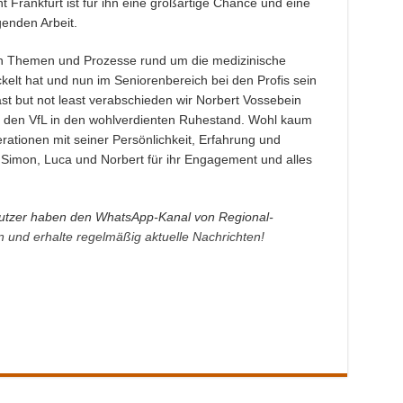
t Frankfurt ist für ihn eine großartige Chance und eine
enden Arbeit.
elen Themen und Prozesse rund um die medizinische
elt hat und nun im Seniorenbereich bei den Profis sein
st but not least verabschieden wir Norbert Vossebein
ür den VfL in den wohlverdienten Ruhestand. Wohl kaum
rationen mit seiner Persönlichkeit, Erfahrung und
an Simon, Luca und Norbert für ihr Engagement und alles
tzer haben den WhatsApp-Kanal von Regional-
an und erhalte regelmäßig aktuelle Nachrichten!