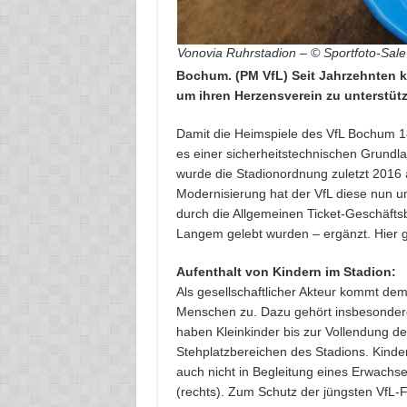
Vonovia Ruhrstadion – © Sportfoto-Sal
Bochum. (PM VfL) Seit Jahrzehnten 
um ihren Herzensverein zu unterstüt
Damit die Heimspiele des VfL Bochum 
es einer sicherheitstechnischen Grundla
wurde die Stadionordnung zuletzt 2016 a
Modernisierung hat der VfL diese nun u
durch die Allgemeinen Ticket-Geschäfts
Langem gelebt wurden – ergänzt. Hier g
Aufenthalt von Kindern im Stadion:
Als gesellschaftlicher Akteur kommt d
Menschen zu. Dazu gehört insbesondere
haben Kleinkinder bis zur Vollendung de
Stehplatzbereichen des Stadions. Kinde
auch nicht in Begleitung eines Erwachse
(rechts). Zum Schutz der jüngsten VfL-