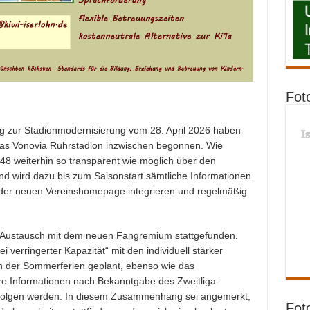
Fot
ng zur Stadionmodernisierung vom 28. April 2026 haben
I
as Vonovia Ruhrstadion inzwischen begonnen. Wie
8 weiterhin so transparent wie möglich über den
nd wird dazu bis zum Saisonstart sämtliche Informationen
f der neuen Vereinshomepage integrieren und regelmäßig
r Austausch mit dem neuen Fangremium stattgefunden.
verringerter Kapazität“ mit den individuell stärker
n der Sommerferien geplant, ebenso wie das
re Informationen nach Bekanntgabe des Zweitliga-
folgen werden. In diesem Zusammenhang sei angemerkt,
Fot