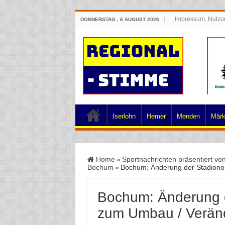
Impressum, Nutzu
DONNERSTAG , 6 AUGUST 2026
Iserlohn
Hemer
Menden
Märk
Home
»
Sportnachrichten präsentiert vo
Bochum
»
Bochum: Änderung der Stadionor
Bochum: Änderung d
zum Umbau / Veränd