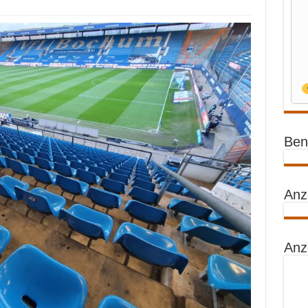
Benz
Anz
Anz