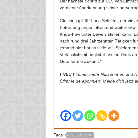
Der nächste Schritt zur U19 von Eintrach
verdiente Anerkennung seiner hervorrag
Gleiches gilt für Luca Schlüter, der vi
Betreuung angestoßen und weiterentwick
Know-how unter Beweis stellen kann. La
nach rund drei Jahrzehnten Tätigkeit f
jemand hier hat so viele VfL-Spielergene
Verlässlichkeit begleitet. Vielen Dank 
Gute für die Zukunft.“
! NEU !
Immer mehr Nutzerinnen und Nu
Stimme.de abonniert.
Melde dich jetzt 
Tags
VFL BOCHUM