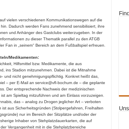
Fin
fL auf vielen verschiedenen Kommunikationswegen auf die
hin. Dadurch werden Fans zunehmend sensibilisiert, ihre
innen und Anhänger des Gastclubs weiterzugeben. In der
nformationen zu dieser Thematik parallel zu den ATGB
der Fan in „seinem“ Bereich an dem Fußballspiel erfreuen.
tteln/Medikamenten:
chkeit, Hilfsmittel bzw. Medikamente, die aus
d, ins Stadion mitzunehmen. Dabei ist die Mitnahme
- und nicht genehmigungspflichtig. Konkret heißt das,
piel – per E-Mail an service@vfl-bochum.de – die geplante
uss. Der entsprechende Nachweis der medizinischen
ä.) ist am Spieltag mitzuführen und am Einlass vorzuzeigen.
nabis, das – analog zu Drogen jeglicher Art – verboten
Uns
n ist aus Sicherheitsgründen (Stolpergefahren, Freihalten
sgründe) nur im Bereich der Sitzplätze und/oder der
sherige Inhaber von Stehplatzdauerkarten, die auf
der Vergangenheit mit in die Stehplatzbereiche