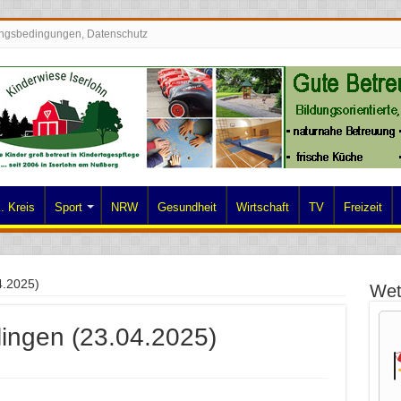
ngsbedingungen, Datenschutz
. Kreis
Sport
NRW
Gesundheit
Wirtschaft
TV
Freizeit
4.2025)
Wet
lingen (23.04.2025)