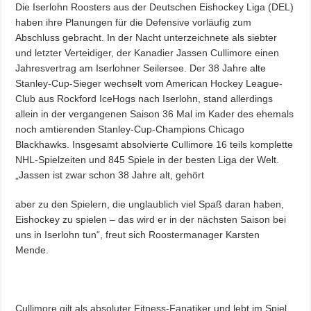
Die Iserlohn Roosters aus der Deutschen Eishockey Liga (DEL)
haben ihre Planungen für die Defensive vorläufig zum
Abschluss gebracht. In der Nacht unterzeichnete als siebter
und letzter Verteidiger, der Kanadier Jassen Cullimore einen
Jahresvertrag am Iserlohner Seilersee. Der 38 Jahre alte
Stanley-Cup-Sieger wechselt vom American Hockey League-
Club aus Rockford IceHogs nach Iserlohn, stand allerdings
allein in der vergangenen Saison 36 Mal im Kader des ehemals
noch amtierenden Stanley-Cup-Champions Chicago
Blackhawks. Insgesamt absolvierte Cullimore 16 teils komplette
NHL-Spielzeiten und 845 Spiele in der besten Liga der Welt.
„Jassen ist zwar schon 38 Jahre alt, gehört
aber zu den Spielern, die unglaublich viel Spaß daran haben,
Eishockey zu spielen – das wird er in der nächsten Saison bei
uns in Iserlohn tun“, freut sich Roostermanager Karsten
Mende.
Cullimore gilt als absoluter Fitness-Fanatiker und lebt im Spiel