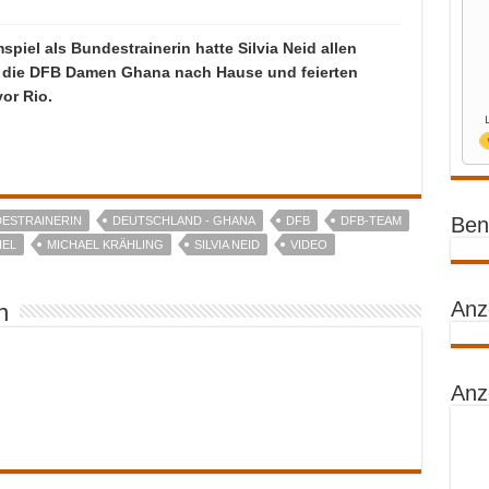
spiel als Bundestrainerin hatte Silvia Neid allen
en die DFB Damen Ghana nach Hause und feierten
or Rio.
Benz
ESTRAINERIN
DEUTSCHLAND - GHANA
DFB
DFB-TEAM
IEL
MICHAEL KRÄHLING
SILVIA NEID
VIDEO
Anz
n
Anz