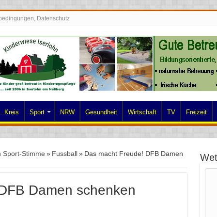
bedingungen, Datenschutz
. Kreis
Sport
NRW
Gesundheit
Wirtschaft
TV
Freizeit
n Sport-Stimme
»
Fussball
»
Das macht Freude! DFB Damen
Wet
 DFB Damen schenken