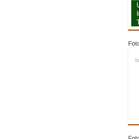
Fot
I
Fot