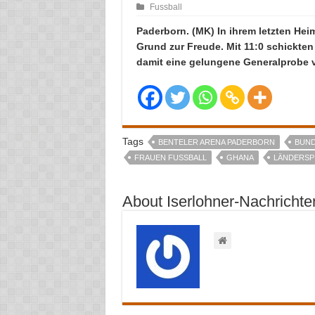
Fussball
Paderborn. (MK) In ihrem letzten Heim
Grund zur Freude. Mit 11:0 schickt
damit eine gelungene Generalprobe v
Tags
BENTELER ARENA PADERBORN
BUND
FRAUEN FUSSBALL
GHANA
LÄNDERSP
About Iserlohner-Nachrichte