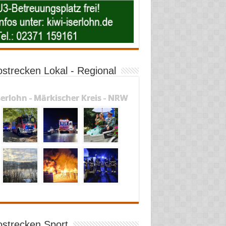
ostrecken Lokal - Regional
serlohn - Märkischer Kreis - NRW
ostrecken Sport