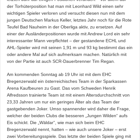
der Torhüterposition hat man mit Leonhard Wild einen sehr
wichtigen Spieler verloren und versucht diesen nun mit dem
jungen Deutschen Markus Keller, letztes Jahr noch für die Rote
Teufel Bad Nauheim in der Oberliga aktiv, zu ersetzen. Auf
einer der Ausländerpositionen wurde mit Andrew Lord ein sehr
interessanter Mann verpflichtet – der gestandene ECHL und
AHL-Spieler wird mit seinen 1,91 m und 93 kg bestimmt das ein
oder andere Mal auf sich aufmerksam machen. Natürlich mit
von der Partie ist auch SCR-Dauerbrenner Tim Regan.
Am kommenden Sonntag ab 19 Uhr ist mit dem EHC
Bregenzerwald ein österreichisches Team in der Sparkassen
Arena Kaufbeuren zu Gast. Das vom Schweden Henrik
Alfredsson trainierte Team ist mit einem Altersdurchschnitt von
23,33 Jahren um nur ein geringes Älter als das Team der
gastgebenden Joker. Umso spannender wird daher die Frage,
welcher der beiden Clubs die besseren „Jungen Wilden“ aufs
Eis schickt. Die „Wäldar“, wie man sich beim EHC
Bregenzerwald nennt, hatten – wie auch unsere Joker – erst
zwei Vorbereitungsspiele. Das letzte der beiden Spiele ging mit