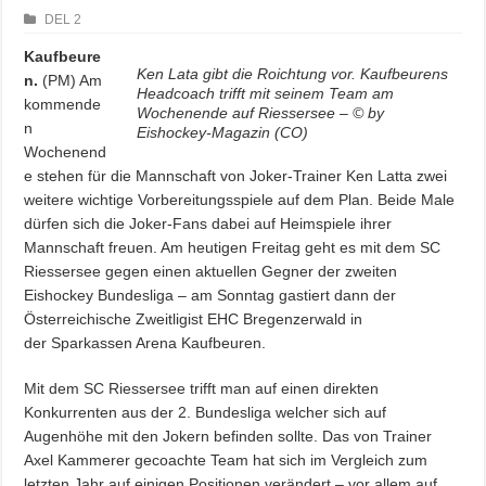
DEL 2
Kaufbeure
Ken Lata gibt die Roichtung vor. Kaufbeurens
n.
(PM) Am
Headcoach trifft mit seinem Team am
kommende
Wochenende auf Riessersee – © by
n
Eishockey-Magazin (CO)
Wochenend
e stehen für die Mannschaft von Joker-Trainer Ken Latta zwei
weitere wichtige Vorbereitungsspiele auf dem Plan. Beide Male
dürfen sich die Joker-Fans dabei auf Heimspiele ihrer
Mannschaft freuen. Am heutigen Freitag geht es mit dem SC
Riessersee gegen einen aktuellen Gegner der zweiten
Eishockey Bundesliga – am Sonntag gastiert dann der
Österreichische Zweitligist EHC Bregenzerwald in
der Sparkassen Arena Kaufbeuren.
Mit dem SC Riessersee trifft man auf einen direkten
Konkurrenten aus der 2. Bundesliga welcher sich auf
Augenhöhe mit den Jokern befinden sollte. Das von Trainer
Axel Kammerer gecoachte Team hat sich im Vergleich zum
letzten Jahr auf einigen Positionen verändert – vor allem auf