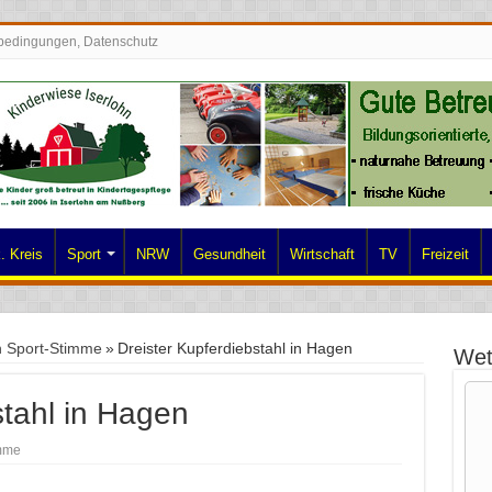
bedingungen, Datenschutz
. Kreis
Sport
NRW
Gesundheit
Wirtschaft
TV
Freizeit
n Sport-Stimme
»
Dreister Kupferdiebstahl in Hagen
Wet
stahl in Hagen
imme