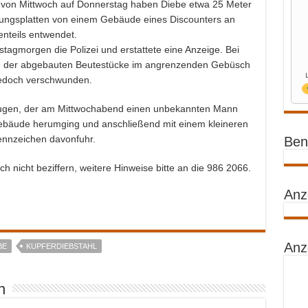
 von Mittwoch auf Donnerstag haben Diebe etwa 25 Meter
dungsplatten von einem Gebäude eines Discounters an
enteils entwendet.
rstagmorgen die Polizei und erstattete eine Anzeige. Bei
le der abgebauten Beutestücke im angrenzenden Gebüsch
jedoch verschwunden.
Zeugen, der am Mittwochabend einen unbekannten Mann
ebäude herumging und anschließend mit einem kleineren
ennzeichen davonfuhr.
Benz
 nicht beziffern, weitere Hinweise bitte an die 986 2066.
Anz
Anz
BE
KUPFERDIEBSTAHL
n