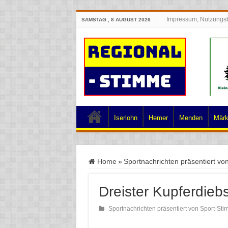
Impressum, Nutzungs
SAMSTAG , 8 AUGUST 2026
Iserlohn
Hemer
Menden
Märk
Home
»
Sportnachrichten präsentiert vo
Dreister Kupferdieb
Sportnachrichten präsentiert von Sport-St