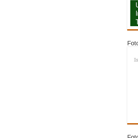
Fot
I
Fot