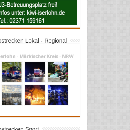
ostrecken Lokal - Regional
serlohn - Märkischer Kreis - NRW
ostrecken Sport