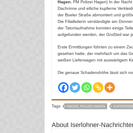
Hagen.
PM Polizei Hagen) In der Nacht
Dachrinne und etliche kupferne Verklei
der Boeler Straße abmontiert und größt
Die Filialleiterin verständigte am Donne
der Tatortaufnahme konnten einige Tei
aufgefunden werden, der Großteil war 
Erste Ermittlungen führten zu einem 
gesehen hatte, der mehrfach um das G
weißen Lieferwagen mit auswärtigem K
Die genaue Schadenshöhe lässt sich noch
Tags
HAGEN; POLIZEI HAGEN
KUPFERDIE
About Iserlohner-Nachrichte