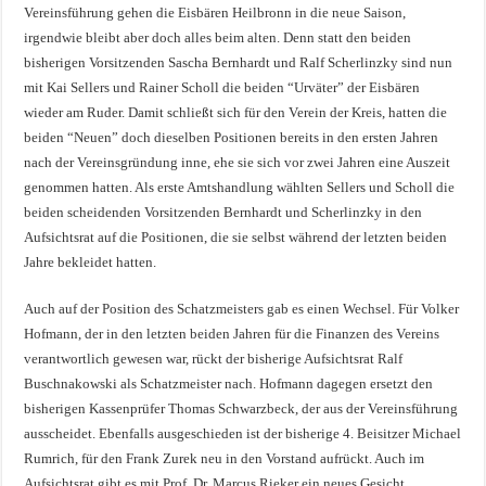
Vereinsführung gehen die Eisbären Heilbronn in die neue Saison,
irgendwie bleibt aber doch alles beim alten. Denn statt den beiden
bisherigen Vorsitzenden Sascha Bernhardt und Ralf Scherlinzky sind nun
mit Kai Sellers und Rainer Scholl die beiden “Urväter” der Eisbären
wieder am Ruder. Damit schließt sich für den Verein der Kreis, hatten die
beiden “Neuen” doch dieselben Positionen bereits in den ersten Jahren
nach der Vereinsgründung inne, ehe sie sich vor zwei Jahren eine Auszeit
genommen hatten. Als erste Amtshandlung wählten Sellers und Scholl die
beiden scheidenden Vorsitzenden Bernhardt und Scherlinzky in den
Aufsichtsrat auf die Positionen, die sie selbst während der letzten beiden
Jahre bekleidet hatten.
Auch auf der Position des Schatzmeisters gab es einen Wechsel. Für Volker
Hofmann, der in den letzten beiden Jahren für die Finanzen des Vereins
verantwortlich gewesen war, rückt der bisherige Aufsichtsrat Ralf
Buschnakowski als Schatzmeister nach. Hofmann dagegen ersetzt den
bisherigen Kassenprüfer Thomas Schwarzbeck, der aus der Vereinsführung
ausscheidet. Ebenfalls ausgeschieden ist der bisherige 4. Beisitzer Michael
Rumrich, für den Frank Zurek neu in den Vorstand aufrückt. Auch im
Aufsichtsrat gibt es mit Prof. Dr. Marcus Rieker ein neues Gesicht.