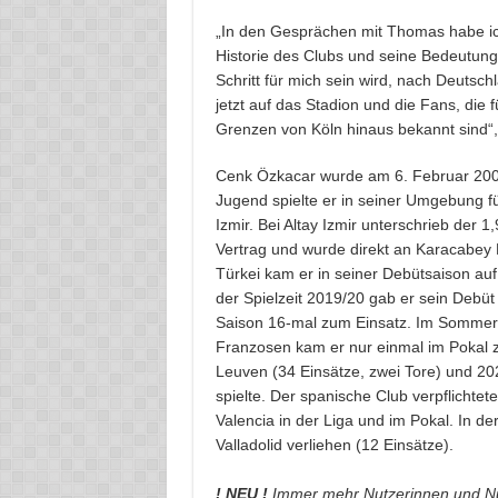
„In den Gesprächen mit Thomas habe ich
Historie des Clubs und seine Bedeutung 
Schritt für mich sein wird, nach Deutsc
jetzt auf das Stadion und die Fans, die 
Grenzen von Köln hinaus bekannt sind“
Cenk Özkacar wurde am 6. Februar 2000 
Jugend spielte er in seiner Umgebung fü
Izmir. Bei Altay Izmir unterschrieb der 
Vertrag und wurde direkt an Karacabey B
Türkei kam er in seiner Debütsaison auf
der Spielzeit 2019/20 gab er sein Debüt
Saison 16-mal zum Einsatz. Im Sommer 
Franzosen kam er nur einmal im Pokal 
Leuven (34 Einsätze, zwei Tore) und 202
spielte. Der spanische Club verpflichtet
Valencia in der Liga und im Pokal. In d
Valladolid verliehen (12 Einsätze).
! NEU !
Immer mehr Nutzerinnen und Nu