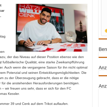
t
car
.
itag
Benz
nen
azu, der das Niveau auf dieser Position ebenso wie den
t fußballerische Qualität, eine starke Zweikampfführung
Anz
ever. Auch wenn die vergangene Saison für ihn nicht optimal
einem Potenzial und seinen Entwicklungsmöglichkeiten. Die
 zu der Überzeugung gebracht, dass er die nötige
wir für die anstehenden Herausforderungen benötigen.
Anz
 – wir freuen uns sehr, dass er sich für den FC
omas Kessler.
mmer 39 und Cenk auf dem Trikot auflaufen.