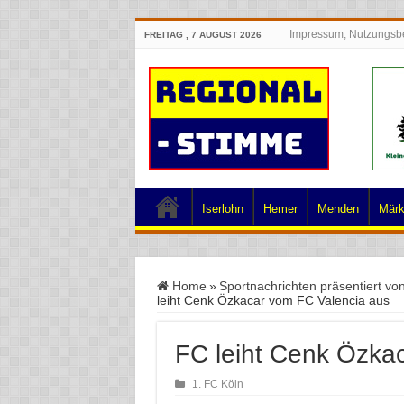
Impressum, Nutzungsb
FREITAG , 7 AUGUST 2026
Iserlohn
Hemer
Menden
Märk
Home
»
Sportnachrichten präsentiert vo
leiht Cenk Özkacar vom FC Valencia aus
FC leiht Cenk Özka
1. FC Köln