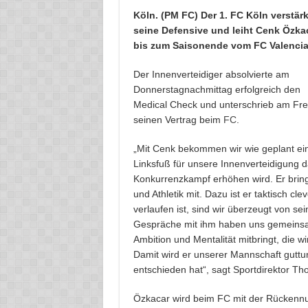
Köln. (PM FC) Der 1. FC Köln verstärk
seine Defensive und leiht Cenk Özka
bis zum Saisonende vom FC Valencia
Der Innenverteidiger absolvierte am
Donnerstagnachmittag erfolgreich den
Medical Check und unterschrieb am Fre
seinen Vertrag beim
FC
.
„Mit Cenk bekommen wir wie geplant ei
Linksfuß für unsere Innenverteidigung d
Konkurrenzkampf erhöhen wird. Er bring
und Athletik mit. Dazu ist er taktisch cl
verlaufen ist, sind wir überzeugt von s
Gespräche mit ihm haben uns gemeinsam
Ambition und Mentalität mitbringt, die 
Damit wird er unserer Mannschaft guttun
entschieden hat“, sagt Sportdirektor Th
Özkacar wird beim FC mit der Rückennu