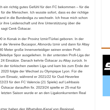
 ein richtig gutes Gefühl für den FC bekommen – für die
für die Menschen. Ich wusste sofort, dass es der richtige
hland in die Bundesliga zu wechseln. Ich freue mich schon
für ihre Leidenschaft und ihre Unterstützung über die
, sagt Cenk Özkacar.
in Konak in der Provinz Izmir/Türkei geboren. In der
r die Vereine Bucaspor, Altınordu Izmir und dann für Altay
1,90 Meter große Innenverteidiger seinen ersten Profi-
elediye Spor ausgeliehen. In der untersten Profi-Liga der
 24 Einsätze. Danach kehrte Özkacar zu Altay zurück. In
 in der türkischen zweiten Liga und kam bis zum Ende der
2020 folgte der Wechsel zu Olympique Lyon. Für die
zum Einsatz, während er 2021/22 für Oud-Heverlee
2/23 für den FC Valencia (21 Spiele) auf Leihbasis
e Özkacar daraufhin fix. 2023/24 spielte er 25-mal für
er letzten Saison wurde er an den Ligakonkurrenten Real
tzer haben den WhatsApp-Kanal von Regional-