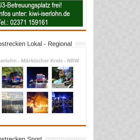
ostrecken Lokal - Regional
serlohn - Märkischer Kreis - NRW
ostrecken Sport