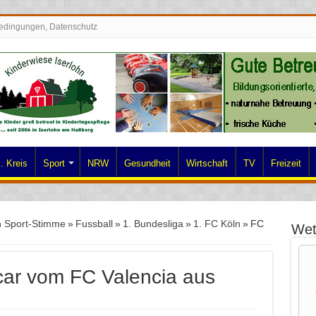
edingungen, Datenschutz
. Kreis
Sport
NRW
Gesundheit
Wirtschaft
TV
Freizeit
n Sport-Stimme
»
Fussball
»
1. Bundesliga
»
1. FC Köln
»
FC
Wet
car vom FC Valencia aus