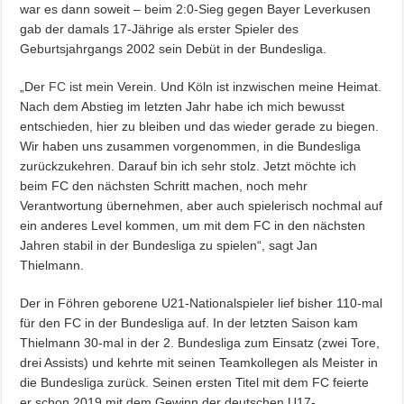
war es dann soweit – beim 2:0-Sieg gegen Bayer Leverkusen
gab der damals 17-Jährige als erster Spieler des
Geburtsjahrgangs 2002 sein Debüt in der Bundesliga.
„Der
FC
ist mein Verein. Und Köln ist inzwischen meine Heimat.
Nach dem Abstieg im letzten Jahr habe ich mich bewusst
entschieden, hier zu bleiben und das wieder gerade zu biegen.
Wir haben uns zusammen vorgenommen, in die Bundesliga
zurückzukehren. Darauf bin ich sehr stolz. Jetzt möchte ich
beim FC den nächsten Schritt machen, noch mehr
Verantwortung übernehmen, aber auch spielerisch nochmal auf
ein anderes Level kommen, um mit dem FC in den nächsten
Jahren stabil in der Bundesliga zu spielen“, sagt Jan
Thielmann.
Der in Föhren geborene U21-Nationalspieler lief bisher 110-mal
für den FC in der Bundesliga auf. In der letzten Saison kam
Thielmann 30-mal in der 2. Bundesliga zum Einsatz (zwei Tore,
drei Assists) und kehrte mit seinen Teamkollegen als Meister in
die Bundesliga zurück. Seinen ersten Titel mit dem FC feierte
er schon 2019 mit dem Gewinn der deutschen U17-