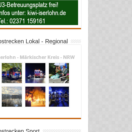
ostrecken Lokal - Regional
serlohn - Märkischer Kreis - NRW
ostrecken Sport