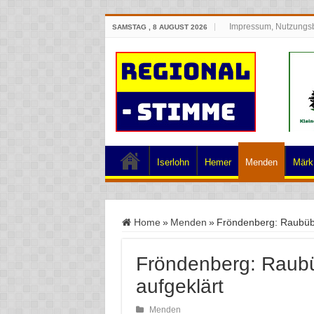
Impressum, Nutzungs
SAMSTAG , 8 AUGUST 2026
Iserlohn
Hemer
Menden
Märk.
Home
»
Menden
»
Fröndenberg: Raubübe
Fröndenberg: Raubü
aufgeklärt
Menden