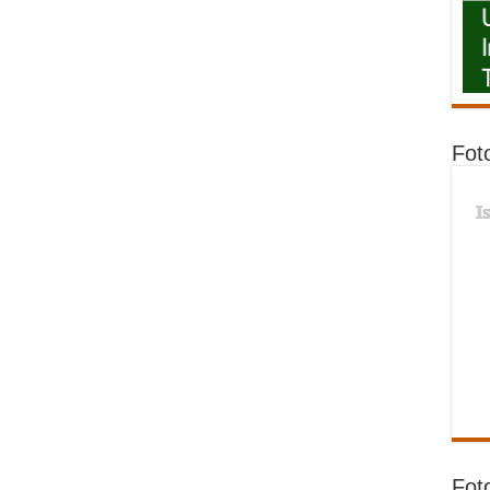
Fot
I
Fot