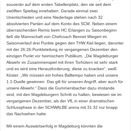
souverän auf dem ersten Tabellenplatz, den sie seit dem
zwölften Spieltag innehaben. Gerade einmal zwei
Unentschieden und eine Niederlage stehen nach 32
absolvierten Partien auf dem Konto des SCM. Neben einem
überraschenden Remis beim HC Erlangen zu Saisonbeginn
ließ die Mannschaft von Chefcoach Bennet Wiegert im
Saisonverlauf drei Punkte gegen den THW Kiel liegen, darunter
mit der 26:26-Punkteteilung im vergangenen Dezember den
einzigen Punkt vor heimischem Publikum. „Die Magdeburger
Abwehr im Zusammenspiel mit ihren Torhütern ist sehr stark
und es wird eine Herausforderung, diese zu knacken“, weiß
Köster: „Wir müssen ein hohes Balltempo haben und unsere
1:1-Duelle gewinnen. Das gilt für unseren Angriff, aber auch für
unsere Abwehr.“ Dass die Gummersbacher dazu imstande
sind, mit den Magdeburgern Schritt zu halten, bewiesen sie im
vergangenen Dezember, als der VfL in einer dramatischen
Schlussphase in der SCHWALBE arena mit 31:32 nur knapp
das Nachsehen hatte.
Mit einem Auswärtserfolg in Magdeburg könnten die