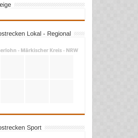
eige
ostrecken Lokal - Regional
serlohn - Märkischer Kreis - NRW
ostrecken Sport