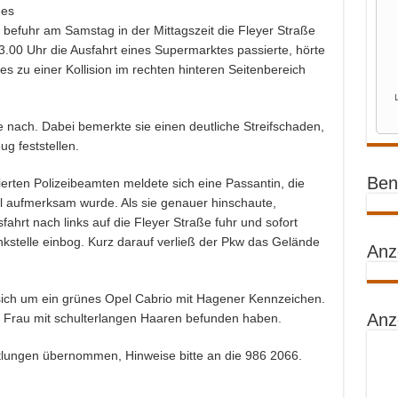
nes
efuhr am Samstag in der Mittagszeit die Fleyer Straße
13.00 Uhr die Ausfahrt eines Supermarktes passierte, hörte
es zu einer Kollision im rechten hinteren Seitenbereich
te nach. Dabei bemerkte sie einen deutliche Streifschaden,
ug feststellen.
Benz
erten Polizeibeamten meldete sich eine Passantin, die
ll aufmerksam wurde. Als sie genauer hinschaute,
ahrt nach links auf die Fleyer Straße fuhr und sofort
nkstelle einbog. Kurz darauf verließ der Pkw das Gelände
Anz
ich um ein grünes Opel Cabrio mit Hagener Kennzeichen.
Anz
ge Frau mit schulterlangen Haaren befunden haben.
ttlungen übernommen, Hinweise bitte an die 986 2066.