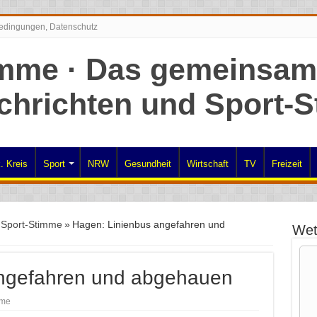
edingungen, Datenschutz
. Kreis
Sport
NRW
Gesundheit
Wirtschaft
TV
Freizeit
n Sport-Stimme
»
Hagen: Linienbus angefahren und
Wet
angefahren und abgehauen
mme