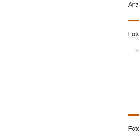
Anz
Fot
I
Fot