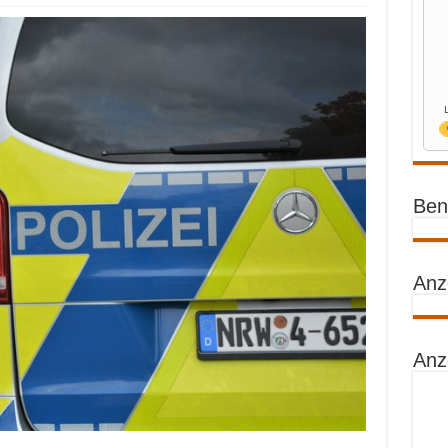
Benz
Anz
Anz