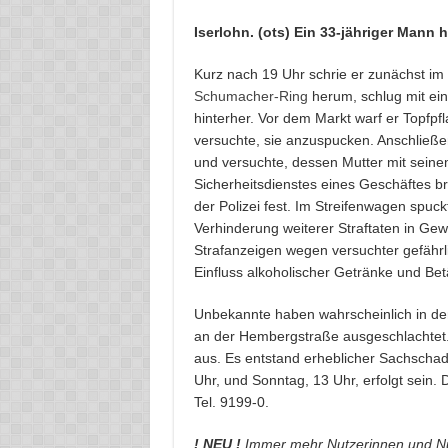
Iserlohn. (ots) Ein 33-jähriger Mann 
Kurz nach 19 Uhr schrie er zunächst 
Schumacher-Ring
herum, schlug mit ei
hinterher. Vor dem Markt warf er Topfpf
versuchte, sie anzuspucken. Anschließe
und versuchte, dessen Mutter mit seine
Sicherheitsdienstes eines Geschäftes br
der Polizei fest. Im Streifenwagen spuck
Verhinderung weiterer Straftaten in G
Strafanzeigen wegen versuchter gefährl
Einfluss alkoholischer Getränke und Bet
Unbekannte haben wahrscheinlich in de
an der Hembergstraße ausgeschlachtet.
aus. Es entstand erheblicher Sachschad
Uhr, und Sonntag, 13 Uhr, erfolgt sein. 
Tel. 9199-0.
! NEU !
Immer mehr Nutzerinnen und Nu