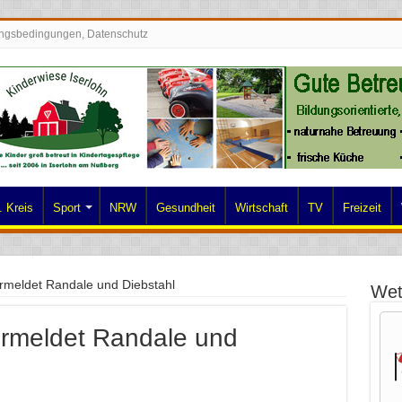
ngsbedingungen, Datenschutz
 Kreis
Sport
NRW
Gesundheit
Wirtschaft
TV
Freizeit
vermeldet Randale und Diebstahl
Wet
vermeldet Randale und