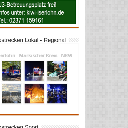
ostrecken Lokal - Regional
serlohn - Märkischer Kreis - NRW
ostrecken Sport