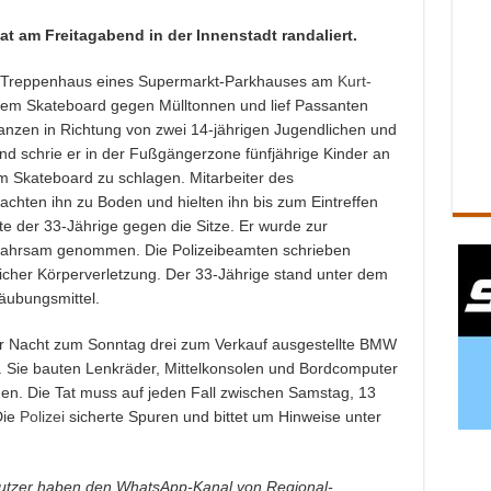
hat am Freitagabend in der Innenstadt randaliert.
im Treppenhaus eines Supermarkt-Parkhauses am
Kurt-
nem Skateboard gegen Mülltonnen und lief Passanten
lanzen in Richtung von zwei 14-jährigen Jugendlichen und
nd schrie er in der Fußgängerzone fünfjährige Kinder an
m Skateboard zu schlagen. Mitarbeiter des
achten ihn zu Boden und hielten ihn bis zum Eintreffen
te der 33-Jährige gegen die Sitze. Er wurde zur
ewahrsam genommen. Die Polizeibeamten schrieben
icher Körperverletzung. Der 33-Jährige stand unter dem
äubungsmittel.
r Nacht zum Sonntag drei zum Verkauf ausgestellte BMW
 Sie bauten Lenkräder, Mittelkonsolen und Bordcomputer
en. Die Tat muss auf jeden Fall zwischen Samstag, 13
Die
Polizei
sicherte Spuren und bittet um Hinweise unter
tzer haben den WhatsApp-Kanal von Regional-