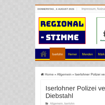
Impressum, Nutzu
DONNERSTAG , 6 AUGUST 2026
Iserlohn
Hemer
Menden
Märk.
Home
»
Allgemein
»
Iserlohner Polizei 
Iserlohner Polizei 
Diebstahl
Allgemein
,
Iserlohn