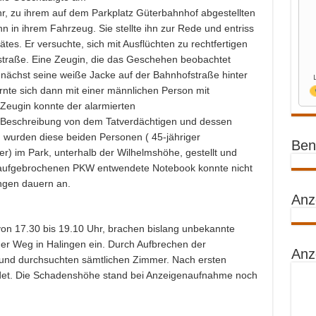
, zu ihrem auf dem Parkplatz Güterbahnhof abgestellten
 in ihrem Fahrzeug. Sie stellte ihn zur Rede und entriss
tes. Er versuchte, sich mit Ausflüchten zu rechtfertigen
straße. Eine Zeugin, die das Geschehen beobachtet
 zunächst seine weiße Jacke auf der Bahnhofstraße hinter
rnte sich dann mit einer männlichen Person mit
Zeugin konnte der alarmierten
 Beschreibung von dem Tatverdächtigen und dessen
 wurden diese beiden Personen ( 45-jähriger
Benz
) im Park, unterhalb der Wilhelmshöhe, gestellt und
aufgebrochenen PKW entwendete Notebook konnte nicht
ngen dauern an.
Anz
von 17.30 bis 19.10 Uhr, brachen bislang unbekannte
der Weg in Halingen ein. Durch Aufbrechen der
Anz
 und durchsuchten sämtlichen Zimmer. Nach ersten
et. Die Schadenshöhe stand bei Anzeigenaufnahme noch