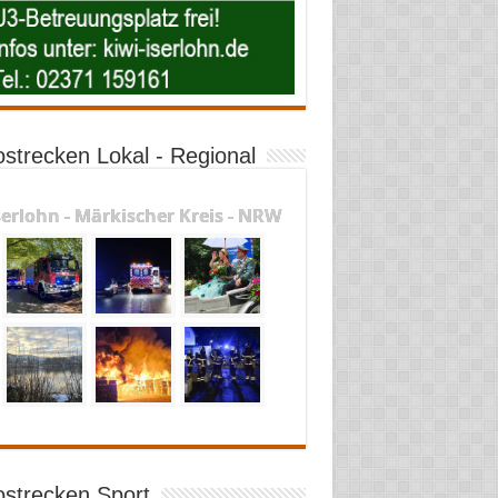
ostrecken Lokal - Regional
serlohn - Märkischer Kreis - NRW
ostrecken Sport