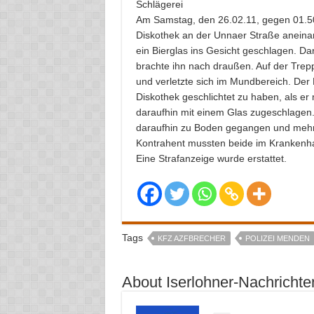
Schlägerei
Am Samstag, den 26.02.11, gegen 01.50 
Diskothek an der Unnaer Straße aneina
ein Bierglas ins Gesicht geschlagen. Da
brachte ihn nach draußen. Auf der Trepp
und verletzte sich im Mundbereich. Der B
Diskothek geschlichtet zu haben, als er
daraufhin mit einem Glas zugeschlagen.
daraufhin zu Boden gegangen und mehrf
Kontrahent mussten beide im Krankenh
Eine Strafanzeige wurde erstattet.
Tags
KFZ AZFBRECHER
POLIZEI MENDEN
About Iserlohner-Nachrichte