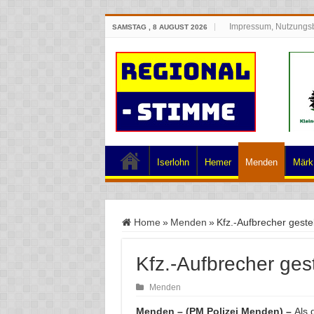
Impressum, Nutzungs
SAMSTAG , 8 AUGUST 2026
Iserlohn
Hemer
Menden
Märk.
Home
»
Menden
»
Kfz.-Aufbrecher gestel
Kfz.-Aufbrecher gest
Menden
Menden – (PM Polizei Menden) –
Als 