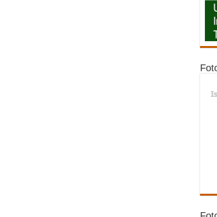
Fot
I
Fot