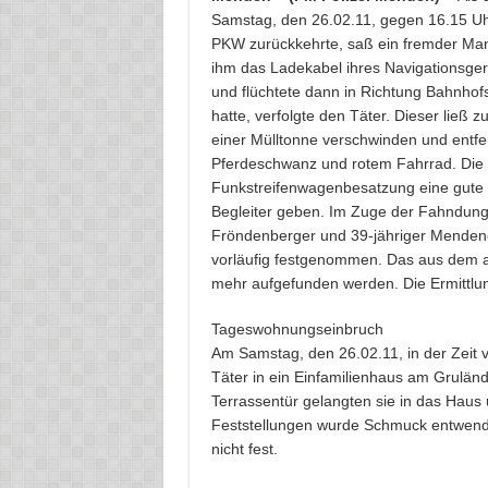
Samstag, den 26.02.11, gegen 16.15 Uhr
PKW zurückkehrte, saß ein fremder Mann
ihm das Ladekabel ihres Navigationsgerä
und flüchtete dann in Richtung Bahnhof
hatte, verfolgte den Täter. Dieser ließ
einer Mülltonne verschwinden und entfe
Pferdeschwanz und rotem Fahrrad. Die 
Funkstreifenwagenbesatzung eine gute
Begleiter geben. Im Zuge der Fahndung
Fröndenberger und 39-jähriger Mendener
vorläufig festgenommen. Das aus dem 
mehr aufgefunden werden. Die Ermittlu
Tageswohnungseinbruch
Am Samstag, den 26.02.11, in der Zeit 
Täter in ein Einfamilienhaus am Grulän
Terrassentür gelangten sie in das Haus
Feststellungen wurde Schmuck entwend
nicht fest.