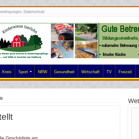
bedingungen, Datenschutz
 Kreis
Sport
NRW
Gesundheit
Wirtschaft
TV
Freizeit
lt
Wet
ellt
die Geschädigte am