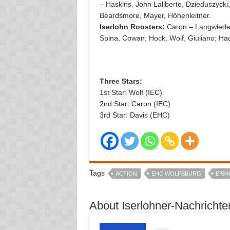
– Haskins, John Laliberte, Dzieduszycki;
Beardsmore, Mayer, Höhenleitner.
Iserlohn Roosters:
Caron – Langwieder,
Spina, Cowan; Hock, Wolf, Giuliano; Hac
Three Stars:
1st Star: Wolf (IEC)
2nd Star: Caron (IEC)
3rd Star: Davis (EHC)
Tags
ACTION
EHC WOLFSBURG
EISH
About Iserlohner-Nachrichte