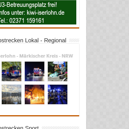
ostrecken Lokal - Regional
serlohn - Märkischer Kreis - NRW
ostrecken Sport