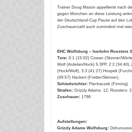
Trainer Doug Mason appellierte nach d
gegen München an diese Leistung anknüpf
der Deutschland-Cup Pause auf den Loka
Zuschauerzahl auch zumindest mal wiede
EHC Wolfsburg – Iserlohn Roosters 3:
Tore:
0:1 (15:02) Cowan (Skinner/Wörle)
Wolf (Ardelan/Hock) 5:3PP, 2:2 (34:40) 
(Hock/Wolf), 3:3 (41:27) Hospelt (Furchn
(49:57) Hackert (Fretter/Skinner),
Schiedsrichter:
Piechaczek (Finning)
Strafen:
Grizzly Adams: 12; Roosters: 2
Zuschauer:
1798
Aufstellungen:
Grizzly Adams Wolfsburg:
Dshunussow 