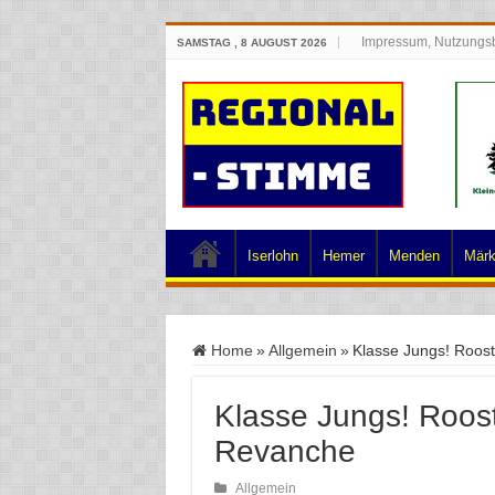
Impressum, Nutzungs
SAMSTAG , 8 AUGUST 2026
Iserlohn
Hemer
Menden
Märk
Home
»
Allgemein
»
Klasse Jungs! Roos
Klasse Jungs! Roos
Revanche
Allgemein