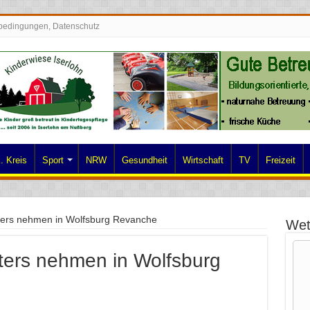
bedingungen, Datenschutz
. Kreis
Sport
NRW
Gesundheit
Wirtschaft
TV
Freizeit
ters nehmen in Wolfsburg Revanche
Wet
ters nehmen in Wolfsburg