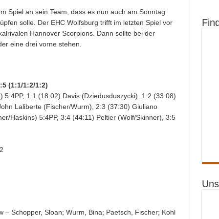
em Spiel an sein Team, dass es nun auch am Sonntag
Fin
en solle. Der EHC Wolfsburg trifft im letzten Spiel vor
lrivalen Hannover Scorpions. Dann sollte bei der
r eine drei vorne stehen.
5 (1:1/1:2/1:2)
 5:4PP, 1:1 (18:02) Davis (Dziedusduszycki), 1:2 (33:08)
John Laliberte (Fischer/Wurm), 2:3 (37:30) Giuliano
er/Haskins) 5:4PP, 3:4 (44:11) Peltier (Wolf/Skinner), 3:5
2
Uns
– Schopper, Sloan; Wurm, Bina; Paetsch, Fischer; Kohl