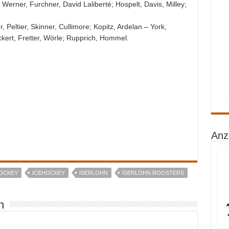
 Werner, Furchner, David Laliberté; Hospelt, Davis, Milley;
 Peltier, Skinner, Cullimore; Kopitz, Ardelan – York,
kert, Fretter, Wörle; Rupprich, Hommel.
Anz
OCKEY
ICEHOCKEY
ISERLOHN
ISERLOHN ROOSTERS
n