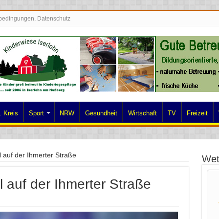
bedingungen, Datenschutz
 Kreis
Sport
NRW
Gesundheit
Wirtschaft
TV
Freizeit
l auf der Ihmerter Straße
Wet
l auf der Ihmerter Straße