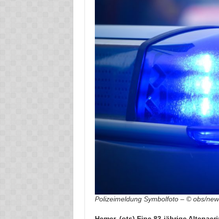
Polizeimeldung Symbolfoto – © obs/news
Hemer. (ots) Eine 83-jährige Altenae