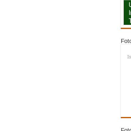
Fot
I
Fot