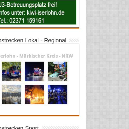
ostrecken Lokal - Regional
serlohn - Märkischer Kreis - NRW
ostrecken Sport