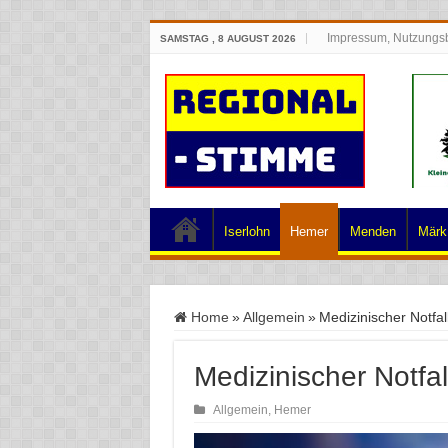
Impressum, Nutzungs
SAMSTAG , 8 AUGUST 2026
Iserlohn
Hemer
Menden
Märk.
Home
»
Allgemein
»
Medizinischer Notfal
Medizinischer Notfal
Allgemein
,
Hemer