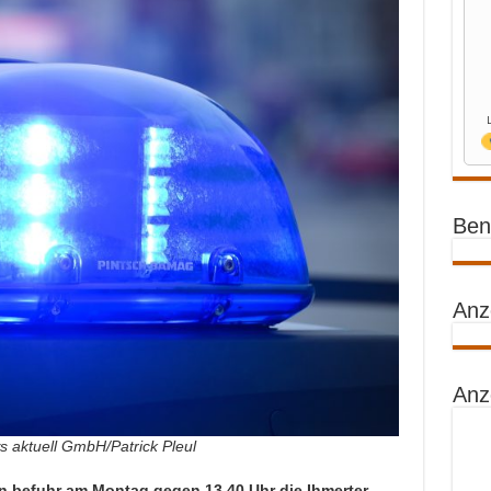
Benz
Anz
Anz
 aktuell GmbH/Patrick Pleul
rin befuhr am Montag gegen 13.40 Uhr die Ihmerter