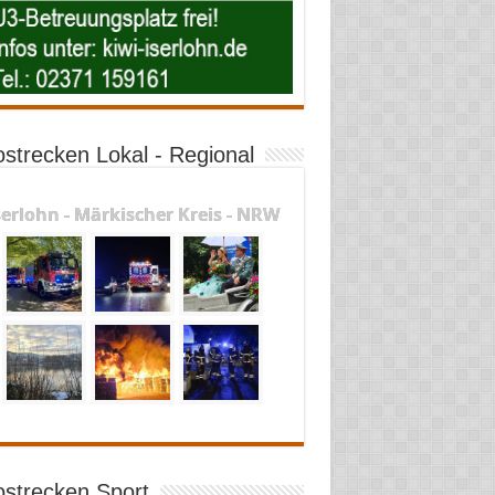
ostrecken Lokal - Regional
serlohn - Märkischer Kreis - NRW
ostrecken Sport