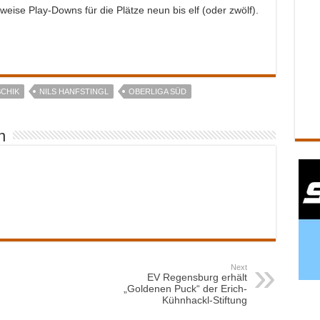
weise Play-Downs für die Plätze neun bis elf (oder zwölf).
SCHIK
NILS HANFSTINGL
OBERLIGA SÜD
n
Next
EV Regensburg erhält
„Goldenen Puck“ der Erich-
Kühnhackl-Stiftung