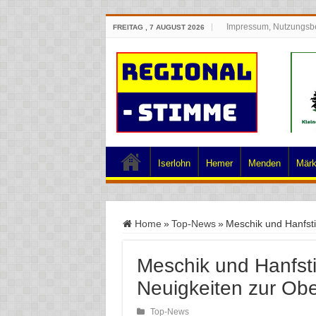
Impressum, Nutzungsb
FREITAG , 7 AUGUST 2026
Iserlohn
Hemer
Menden
Märk
Home
»
Top-News
»
Meschik und Hanfsti
Meschik und Hanfstin
Neuigkeiten zur Obe
Top-News