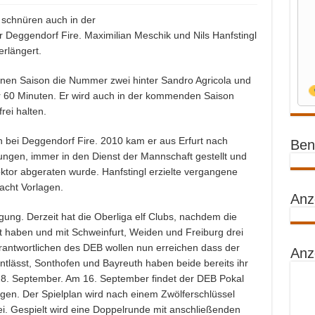
 schnüren auch in der
 Deggendorf Fire. Maximilian Meschik und Nils Hanfstingl
erlängert.
enen Saison die Nummer zwei hinter Sandro Agricola und
r 60 Minuten. Er wird auch in der kommenden Saison
rei halten.
son bei Deggendorf Fire. 2010 kam er aus Erfurt nach
Benz
zungen, immer in den Dienst der Mannschaft gestellt und
oktor abgeraten wurde. Hanfstingl erzielte vergangene
acht Vorlagen.
Anz
ung. Derzeit hat die Oberliga elf Clubs, nachdem die
t haben und mit Schweinfurt, Weiden und Freiburg drei
Verantwortlichen des DEB wollen nun erreichen dass der
Anz
ntlässt, Sonthofen und Bayreuth haben beide bereits ihr
 28. September. Am 16. September findet der DEB Pokal
olgen. Der Spielplan wird nach einem Zwölferschlüssel
rei. Gespielt wird eine Doppelrunde mit anschließenden