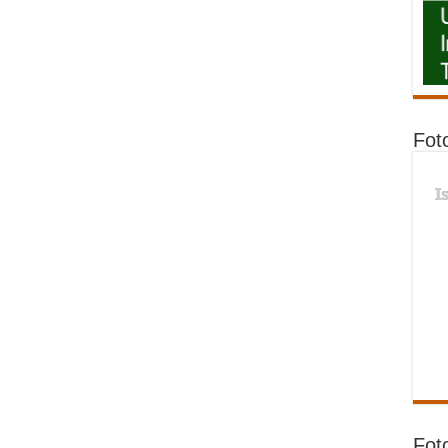
Fot
I
Fot