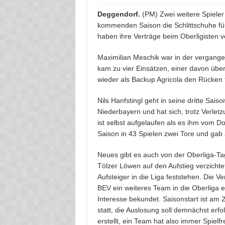
Deggendorf.
(PM) Zwei weitere Spieler
kommenden Saison die Schlittschuhe für
haben ihre Verträge beim Oberligisten v
Maximilian Meschik war in der vergang
kam zu vier Einsätzen, einer davon übe
wieder als Backup Agricola den Rücken f
Nils Hanfstingl geht in seine dritte Sai
Niederbayern und hat sich, trotz Verlet
ist selbst aufgelaufen als es ihm vom D
Saison in 43 Spielen zwei Tore und gab 
Neues gibt es auch von der Oberliga-Tag
Tölzer Löwen auf den Aufstieg verzichte
Aufsteiger in die Liga feststehen. Die 
BEV ein weiteres Team in die Oberliga e
Interesse bekundet. Saisonstart ist am
statt, die Auslosung soll demnächst erf
erstellt, ein Team hat also immer Spielf