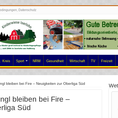
edingungen, Datenschutz
. Kreis
Sport
NRW
Gesundheit
Wirtschaft
TV
Freizeit
ngl bleiben bei Fire – Neuigkeiten zur Oberliga Süd
Wet
gl bleiben bei Fire –
rliga Süd