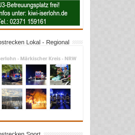
ostrecken Lokal - Regional
serlohn - Märkischer Kreis - NRW
ostrecken Sport