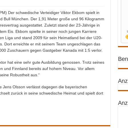
PM) Der schwedische Verteidiger Viktor Ekbom spielt in
 Bull München. Der 1,91 Meter große und 96 Kilogramm
svertrag ausgestattet. Zuletzt stand der 23-Jährige in
 dem Eis. Ekbom spielte in seiner noch jungen Karriere
n Liga und stand 2009 für sein Heimatland bei der U20-
s. Dort erreichte er mit seinem Team ungeschlagen das
000 Zuschauern gegen Gastgeber Kanada mit 1:5 verlor.
Benz
iktor hat eine sehr gute Ausbildung genossen. Trotz seines
en und Finnland bereits auf hohem Niveau. Vor allem
seine Robustheit aus.“
Anz
 Jens Olsson verlässt dagegen die bayerischen
hselt zurück in seine schwedische Heimat und spielt dort
Anz