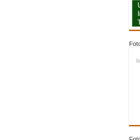
Fot
I
Fot