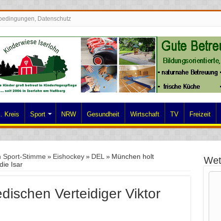
bedingungen, Datenschutz
. Kreis
Sport
NRW
Gesundheit
Wirtschaft
TV
Freizeit
n Sport-Stimme
»
Eishockey
»
DEL
»
München holt
Wet
ie Isar
ischen Verteidiger Viktor