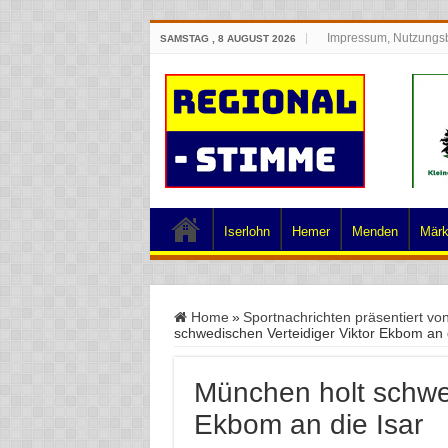
Impressum, Nutzungs
SAMSTAG , 8 AUGUST 2026
Iserlohn
Hemer
Menden
Märk
Home
»
Sportnachrichten präsentiert vo
schwedischen Verteidiger Viktor Ekbom an d
München holt schwed
Ekbom an die Isar