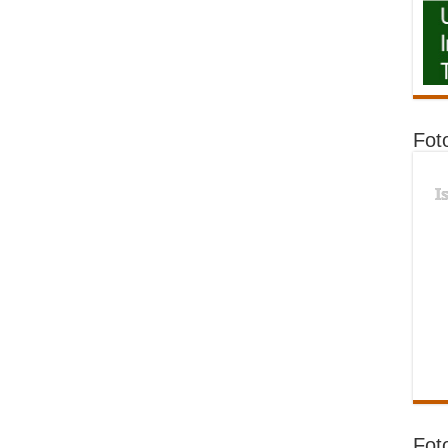
Fot
I
Fot