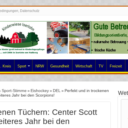
edingungen, Datenschutz
. Kreis
Sport
NRW
Gesundheit
Wirtschaft
TV
Freizeit
n Sport-Stimme
»
Eishockey
»
DEL
»
Perfekt und in trockenen
Wet
eiteres Jahr bei den Scorpions!
kenen Tüchern: Center Scott
weiteres Jahr bei den