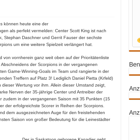
s können heute eine der
ngen als perfekt vermelden: Center Scott King ist nach
k, Stephan Daschner und Gerrit Fauser der sechste
rpions um eine weitere Spielzeit verlängert hat.
 von vornherein ganz weit oben auf der Prioritätenliste
Benz
n Abschneidens der Scorpions in der vergangenen
eisten Game-Winning-Goals im Team und rangierte in der
en Treffern auf Platz 3! Lediglich Daniel Pietta (Krfeld)
n dieser Wertung vor ihm. Allein dieser Umstand zeigt,
Anz
arke Nerven der 35-jährige Center und Antreiber der
ar zudem in der vergangenen Saison mit 35 Punkten (15
er der erfolgreichste Scorer in Reihen der Scorpions.
Anz
nd dem ausgezeichneten Auge für den freistehenden
ächsten Saison von großer Bedeutung für die Leinestädter
Der in Saskatoon geborene Kanadier geht