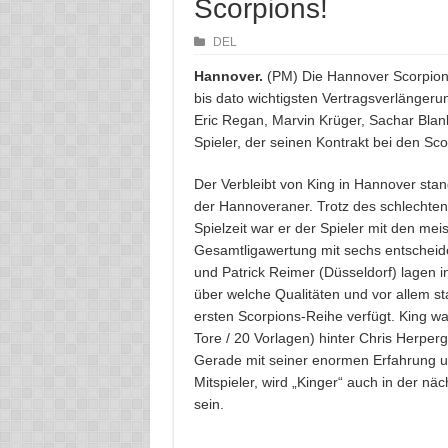
Scorpions!
DEL
Hannover.
(PM) Die Hannover Scorpion
bis dato wichtigsten Vertragsverlängeru
Eric Regan, Marvin Krüger, Sachar Blan
Spieler, der seinen Kontrakt bei den Sco
Der Verbleibt von King in Hannover stand
der Hannoveraner. Trotz des schlechte
Spielzeit war er der Spieler mit den m
Gesamtligawertung mit sechs entscheidend
und Patrick Reimer (Düsseldorf) lagen i
über welche Qualitäten und vor allem st
ersten Scorpions-Reihe verfügt. King w
Tore / 20 Vorlagen) hinter Chris Herperg
Gerade mit seiner enormen Erfahrung u
Mitspieler, wird „Kinger“ auch in der n
sein.