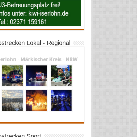
ostrecken Lokal - Regional
serlohn - Märkischer Kreis - NRW
ostrecken Sport