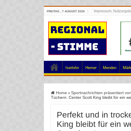
Impressum, Nutzungsb
FREITAG , 7 AUGUST 2026
Iserlohn
Hemer
Menden
Märk
Home
»
Sportnachrichten präsentiert vo
Tüchern: Center Scott King bleibt für ein w
Perfekt und in troc
King bleibt für ein 