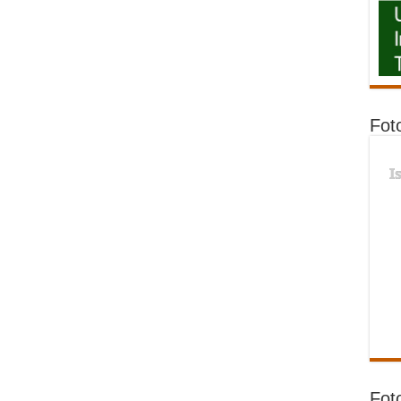
Fot
I
Fot