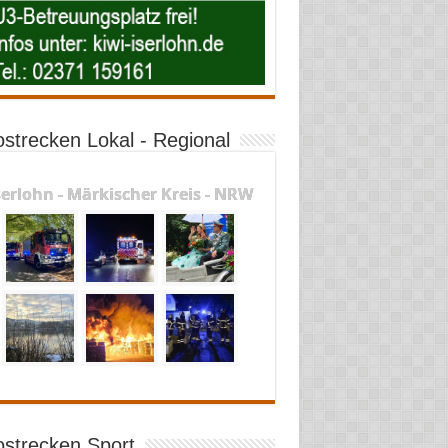
ostrecken Lokal - Regional
serlohn - Märkischer Kreis - NRW
ostrecken Sport