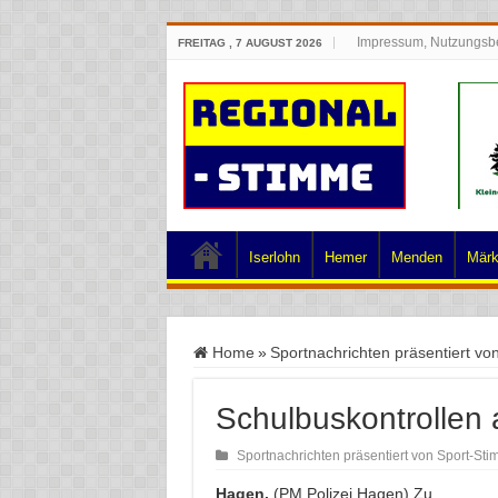
Impressum, Nutzungsb
FREITAG , 7 AUGUST 2026
Iserlohn
Hemer
Menden
Märk
Home
»
Sportnachrichten präsentiert vo
Schulbuskontrollen
Sportnachrichten präsentiert von Sport-St
Hagen.
(PM Polizei Hagen) Zu