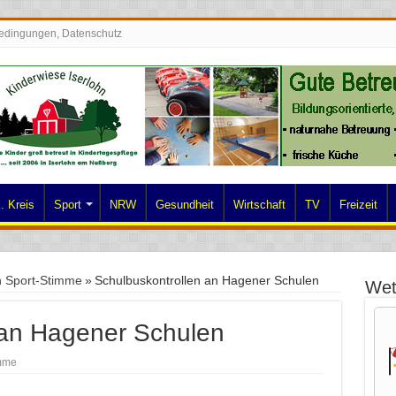
edingungen, Datenschutz
. Kreis
Sport
NRW
Gesundheit
Wirtschaft
TV
Freizeit
n Sport-Stimme
»
Schulbuskontrollen an Hagener Schulen
Wet
 an Hagener Schulen
imme