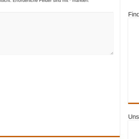
licht.
Erforderliche Felder sind mit
*
markiert
Fin
Uns