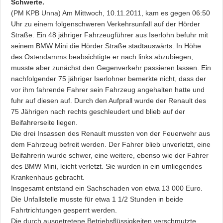
Schwerte.
(PM KPB Unna) Am Mittwoch, 10.11.2011, kam es gegen 06:50
Uhr zu einem folgenschweren Verkehrsunfall auf der Hörder
Straße. Ein 48 jähriger Fahrzeugführer aus Iserlohn befuhr mit
seinem BMW Mini die Hörder Straße stadtauswärts. In Höhe
des Ostendamms beabsichtigte er nach links abzubiegen,
musste aber zunächst den Gegenverkehr passieren lassen. Ein
nachfolgender 75 jähriger Iserlohner bemerkte nicht, dass der
vor ihm fahrende Fahrer sein Fahrzeug angehalten hatte und
fuhr auf diesen auf. Durch den Aufprall wurde der Renault des
75 Jährigen nach rechts geschleudert und blieb auf der
Beifahrerseite liegen.
Die drei Insassen des Renault mussten von der Feuerwehr aus
dem Fahrzeug befreit werden. Der Fahrer blieb unverletzt, eine
Beifahrerin wurde schwer, eine weitere, ebenso wie der Fahrer
des BMW Mini, leicht verletzt. Sie wurden in ein umliegendes
Krankenhaus gebracht.
Insgesamt entstand ein Sachschaden von etwa 13 000 Euro.
Die Unfallstelle musste für etwa 1 1/2 Stunden in beide
Fahrtrichtungen gesperrt werden.
Die durch ausgetretene Betriebsflüssigkeiten verschmutzte