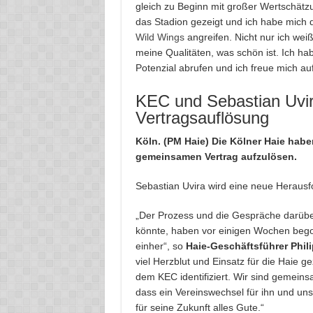
gleich zu Beginn mit großer Wertschätz
das Stadion gezeigt und ich habe mich d
Wild Wings
angreifen. Nicht nur ich we
meine Qualitäten, was schön ist. Ich h
Potenzial abrufen und ich freue mich au
KEC und Sebastian Uvira
Vertragsauflösung
Köln. (PM Haie) Die Kölner Haie habe
gemeinsamen Vertrag aufzulösen.
Sebastian Uvira wird eine neue Herau
„Der Prozess und die Gespräche darüber
könnte, haben vor einigen Wochen bego
einher“, so
Haie-Geschäftsführer Phili
viel Herzblut und Einsatz für die Haie ge
dem KEC identifiziert. Wir sind gemeins
dass ein Vereinswechsel für ihn und un
für seine Zukunft alles Gute.“