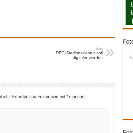
Fot
Next
DEG-Stadionerlebnis soll
I
digitaler werden
licht.
Erforderliche Felder sind mit
*
markiert
Fot