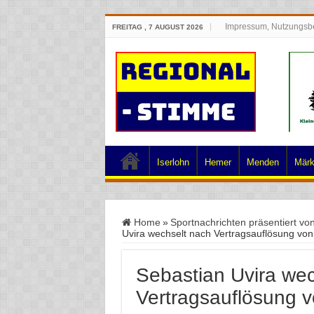
Impressum, Nutzungsb
FREITAG , 7 AUGUST 2026
Iserlohn
Hemer
Menden
Märk
Home
»
Sportnachrichten präsentiert vo
Uvira wechselt nach Vertragsauflösung vo
Sebastian Uvira wec
Vertragsauflösung 