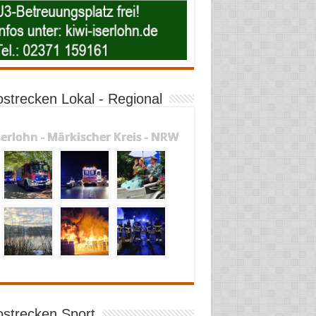
ostrecken Lokal - Regional
serlohn - Märkischer Kreis - NRW
ostrecken Sport