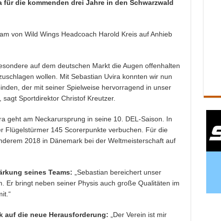
a für die kommenden drei Jahre in den Schwarzwald
Team von Wild Wings Headcoach Harold Kreis auf Anhieb
besondere auf dem deutschen Markt die Augen offenhalten
uschlagen wollen. Mit Sebastian Uvira konnten wir nun
binden, der mit seiner Spielweise hervorragend in unser
sagt Sportdirektor Christof Kreutzer.
r
a geht am Neckarursprung in seine 10. DEL-Saison. In
er Flügelstürmer 145 Scorerpunkte verbuchen. Für die
anderem 2018 in Dänemark bei der Weltmeisterschaft auf
stärkung seines Teams:
„Sebastian bereichert unser
. Er bringt neben seiner Physis auch große Qualitäten im
it.“
ck auf die neue Herausforderung:
„Der Verein ist mir