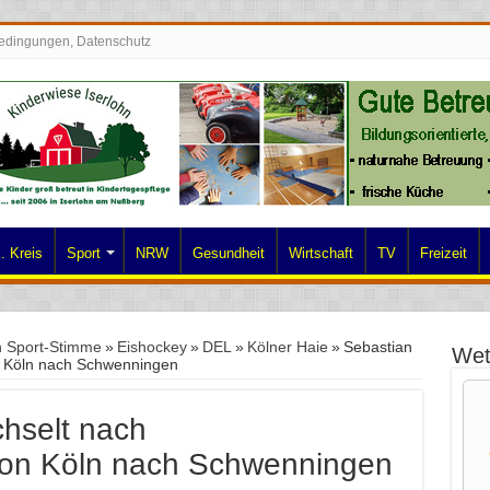
edingungen, Datenschutz
. Kreis
Sport
NRW
Gesundheit
Wirtschaft
TV
Freizeit
n Sport-Stimme
»
Eishockey
»
DEL
»
Kölner Haie
»
Sebastian
Wet
n Köln nach Schwenningen
hselt nach
von Köln nach Schwenningen