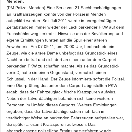
Menden.
(PM Polizei Menden) Eine Serie von 21 Sachbeschädigungen
an Kraftfahrzeugen konnte von der Polizei in Menden
aufgeklärt werden. Seit Juli 2011 wurde in unregelmäßigen
Zeitabständen immer wieder der Lack parkender PKW auf dem
Fuchshöhlenweg zerkratzt. Hinweise aus der Bevölkerung und
eigene Ermittlungen führten auf die Spur einer älteren
Anwohnerin. Am 07.09.11, um 20.00 Uhr, beobachtete ein
Zeuge, wie die ältere Dame unbefugt das Grundstück eines
Nachbarn betrat und sich dort an einem unter dem Carport
parkenden PKW zu schaffen machte. Als sie das Grundstück
verließ, hatte sie einen Gegenstand, vermutlich einen
Schlüssel, in der Hand. Der Zeuge informierte sofort die Polizei.
Eine Überprüfung des unter dem Carport abgestellten PKW
ergab, dass der Fahrzeuglack frische Kratzspuren aufwies.
Neben der Tatverdächtigen befanden sich keine weiteren
Personen im Umfeld dieses Carports. Weitere Ermittlungen
ergaben, dass die Tatverdächtige schon mehrfach in
verdächtiger Weise an parkenden Fahrzeugen aufgefallen war,
die später allesamt Kratzspuren aufwiesen. Das
abgeschlossene polizeiliche Ermittlungsverfahren wurde