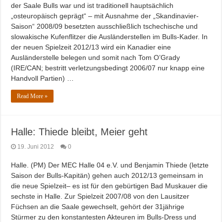
der Saale Bulls war und ist traditionell hauptsächlich
„osteuropäisch geprägt“ – mit Ausnahme der „Skandinavier-
Saison“ 2008/09 besetzten ausschließlich tschechische und
slowakische Kufenflitzer die Ausländerstellen im Bulls-Kader. In
der neuen Spielzeit 2012/13 wird ein Kanadier eine
Ausländerstelle belegen und somit nach Tom O’Grady
(IRE/CAN; bestritt verletzungsbedingt 2006/07 nur knapp eine
Handvoll Partien) …
Read More »
Halle: Thiede bleibt, Meier geht
19. Juni 2012
0
Halle. (PM) Der MEC Halle 04 e.V. und Benjamin Thiede (letzte
Saison der Bulls-Kapitän) gehen auch 2012/13 gemeinsam in
die neue Spielzeit– es ist für den gebürtigen Bad Muskauer die
sechste in Halle. Zur Spielzeit 2007/08 von den Lausitzer
Füchsen an die Saale gewechselt, gehört der 31jährige
Stürmer zu den konstantesten Akteuren im Bulls-Dress und