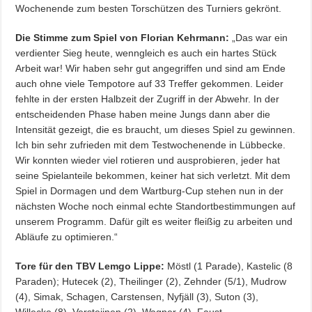
Wochenende zum besten Torschützen des Turniers gekrönt.
Die Stimme zum Spiel von Florian Kehrmann:
„Das war ein
verdienter Sieg heute, wenngleich es auch ein hartes Stück
Arbeit war! Wir haben sehr gut angegriffen und sind am Ende
auch ohne viele Tempotore auf 33 Treffer gekommen. Leider
fehlte in der ersten Halbzeit der Zugriff in der Abwehr. In der
entscheidenden Phase haben meine Jungs dann aber die
Intensität gezeigt, die es braucht, um dieses Spiel zu gewinnen.
Ich bin sehr zufrieden mit dem Testwochenende in Lübbecke.
Wir konnten wieder viel rotieren und ausprobieren, jeder hat
seine Spielanteile bekommen, keiner hat sich verletzt. Mit dem
Spiel in Dormagen und dem Wartburg-Cup stehen nun in der
nächsten Woche noch einmal echte Standortbestimmungen auf
unserem Programm. Dafür gilt es weiter fleißig zu arbeiten und
Abläufe zu optimieren.“
Tore für den TBV Lemgo Lippe:
Möstl (1 Parade), Kastelic (8
Paraden); Hutecek (2), Theilinger (2), Zehnder (5/1), Mudrow
(4), Simak, Schagen, Carstensen, Nyfjäll (3), Suton (3),
Willecke (8), Versteijnen (2), Wagner (4), Faust