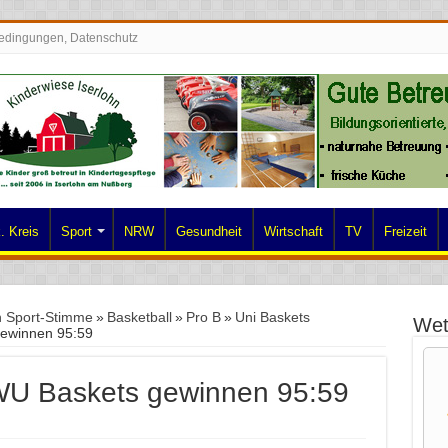
edingungen, Datenschutz
. Kreis
Sport
NRW
Gesundheit
Wirtschaft
TV
Freizeit
n Sport-Stimme
»
Basketball
»
Pro B
»
Uni Baskets
Wet
gewinnen 95:59
WWU Baskets gewinnen 95:59