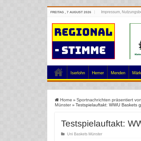
Impressum, Nutzungsb
FREITAG , 7 AUGUST 2026
Iserlohn
Hemer
Menden
Märk
Home
»
Sportnachrichten präsentiert vo
Münster
»
Testspielauftakt: WWU Baskets 
Testspielauftakt: 
Uni Baskets Münster