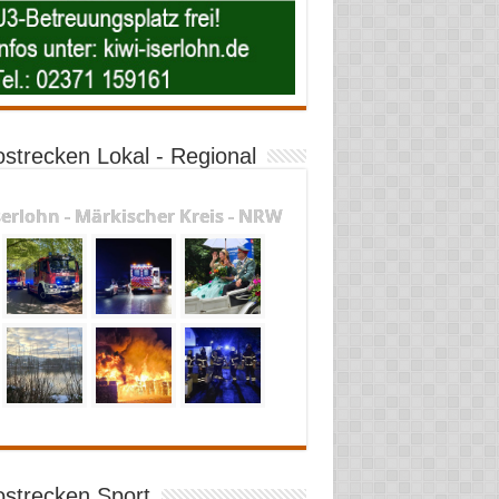
ostrecken Lokal - Regional
serlohn - Märkischer Kreis - NRW
ostrecken Sport