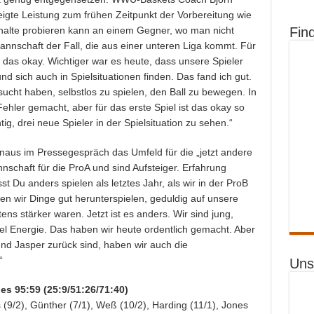
gte Leistung zum frühen Zeitpunkt der Vorbereitung wie
Fin
 Inhalte probieren kann an einem Gegner, wo man nicht
 Mannschaft der Fall, die aus einer unteren Liga kommt. Für
 das okay. Wichtiger war es heute, dass unsere Spieler
sich auch in Spielsituationen finden. Das fand ich gut.
ucht haben, selbstlos zu spielen, den Ball zu bewegen. In
ehler gemacht, aber für das erste Spiel ist das okay so
ig, drei neue Spieler in der Spielsituation zu sehen.“
inaus im Pressegespräch das Umfeld für die „jetzt andere
nnschaft für die ProA und sind Aufsteiger. Erfahrung
st Du anders spielen als letztes Jahr, als wir in der ProB
en wir Dinge gut herunterspielen, geduldig auf unsere
tens stärker waren. Jetzt ist es anders. Wir sind jung,
el Energie. Das haben wir heute ordentlich gemacht. Aber
d Jasper zurück sind, haben wir auch die
“
Uns
s 95:59 (25:9/51:26/71:40)
(9/2), Günther (7/1), Weß (10/2), Harding (11/1), Jones