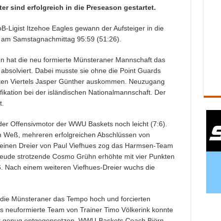
r sind erfolgreich in die Preseason gestartet.
oB-Ligist Itzehoe Eagles gewann der Aufsteiger in die
 am Samstagnachmittag 95:59 (51:26).
n hat die neu formierte Münsteraner Mannschaft das
 absolviert. Dabei musste sie ohne die Point Guards
iten Viertels Jasper Günther auskommen. Neuzugang
fikation bei der isländischen Nationalmannschaft. Der
t.
e der Offensivmotor der WWU Baskets noch leicht (7:6).
n Weß, mehreren erfolgreichen Abschlüssen von
inen Dreier von Paul Viefhues zog das Harmsen-Team
lfreude strotzende Cosmo Grühn erhöhte mit vier Punkten
6. Nach einem weiteren Viefhues-Dreier wuchs die
 die Münsteraner das Tempo hoch und forcierten
as neuformierte Team von Trainer Timo Völkerink konnte
t genug entgegensetzen. WWU-Baskets Coach Björn