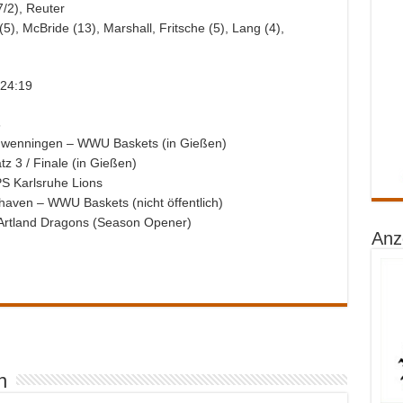
7/2), Reuter
 (5), McBride (13), Marshall, Fritsche (5), Lang (4),
 24:19
s
chwenningen – WWU Baskets (in Gießen)
z 3 / Finale (in Gießen)
S Karlsruhe Lions
aven – WWU Baskets (nicht öffentlich)
Artland Dragons (Season Opener)
Anz
n