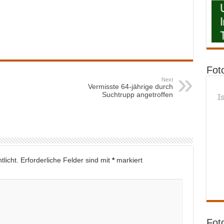
Fot
Next
Vermisste 64-jährige durch
Suchtrupp angetroffen
I
licht.
Erforderliche Felder sind mit
*
markiert
Fot