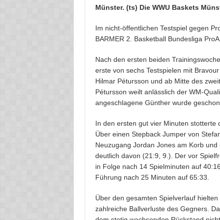
Münster. (ts) Die WWU Baskets Münste
Im nicht-öffentlichen Testspiel gegen Pr
BARMER 2. Basketball Bundesliga ProA
Nach den ersten beiden Trainingswoche
erste von sechs Testspielen mit Bravour
Hilmar Pétursson und ab Mitte des zwe
Pétursson weilt anlässlich der WM-Quali
angeschlagene Günther wurde geschon
In den ersten gut vier Minuten stottert
Über einen Stepback Jumper von Stefa
Neuzugang Jordan Jones am Korb und e
deutlich davon (21:9, 9.). Der vor Spie
in Folge nach 14 Spielminuten auf 40:1
Führung nach 25 Minuten auf 65:33.
Über den gesamten Spielverlauf hielten
zahlreiche Ballverluste des Gegners. D
dem stetig wachsenden Rückstand nich