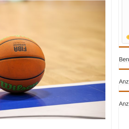
Benz
Anz
Anz