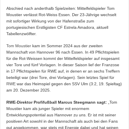
Abschied nach anderthalb Spielzeiten: Mittelfeldspieler Tom
Moustier verlässt Rot-Weiss Essen. Der 23-Jährige wechselt
mit sofortiger Wirkung von der Hafenstraße zum
portugiesischen Erstligisten CF Estrela Amadora, aktuell
Tabellenzwölfter.
Tom Moustier
kam im Sommer 2024 aus der zweiten
Mannschaft von Hannover 96 nach Essen. In 49 Pflichtspielen
für die Rot-Weissen kommt der Mittelfeldspieler auf insgesamt
vier Tore und fünf Vorlagen. In dieser Saison lief der Franzose
in 17 Pflichtspielen für RWE auf, in denen er an sechs Treffern
beteiligt war (drei Tore, drei Vorlagen). Sein letztes Spiel für
RWE
war das Heimspiel gegen den SSV Ulm (3:2, 19. Spieltag)
am 20. Dezember 2025.
RWE-Direktor Profifußball Marcus Steegmann sagt:
„Tom
Moustier kam als junger Spieler mit enormem
Entwicklungspotential aus Hannover zu uns. Er ist mit seiner
positiven Art sowohl in der Mannschaft als auch bei den Fans
gut angekommen, war stets mit Energie dabei und hat seinen