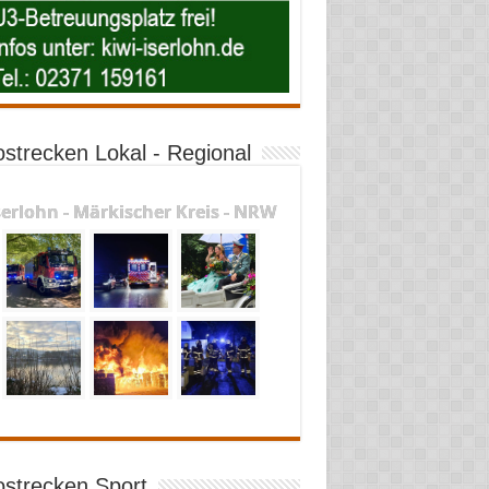
ostrecken Lokal - Regional
serlohn - Märkischer Kreis - NRW
ostrecken Sport