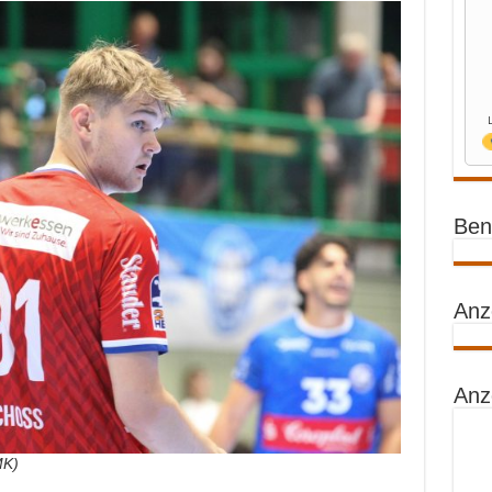
Benz
Anz
Anz
MK)