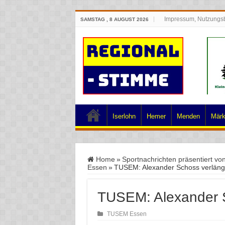
Impressum, Nutzungs
SAMSTAG , 8 AUGUST 2026
Iserlohn
Hemer
Menden
Märk
Home
»
Sportnachrichten präsentiert vo
Essen
»
TUSEM: Alexander Schoss verlänge
TUSEM: Alexander S
TUSEM Essen