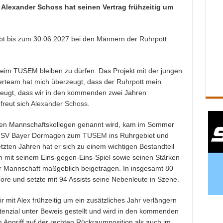
lexander Schoss hat seinen Vertrag frühzeitig um
bt bis zum 30.06.2027 bei den Männern der Ruhrpott
 beim TUSEM bleiben zu dürfen. Das Projekt mit der jungen
rteam hat mich überzeugt, dass der Ruhrpott mein
rzeugt, dass wir in den kommenden zwei Jahren
reut sich
Alexander Schoss
.
inen Mannschaftskollegen genannt wird, kam im Sommer
 TSV Bayer Dormagen zum
TUSEM
ins Ruhrgebiet und
letzten Jahren hat er sich zu einem wichtigen Bestandteil
em mit seinem Eins-gegen-Eins-Spiel sowie seinen Stärken
er Mannschaft maßgeblich beigetragen. In insgesamt 80
ore und setzte mit 94 Assists seine Nebenleute in Szene.
r mit Alex frühzeitig um ein zusätzliches Jahr verlängern
otenzial unter Beweis gestellt und wird in den kommenden
 Angriff auf der rechten Rückraumposition als auch im