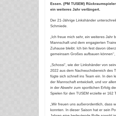
Essen. (PM TUSEM) Rückraumspieler A
ein weiteres Jahr verlängert.
Der 21-Jährige Linkshänder unterschrei
Schmiede.
„Ich freue mich sehr, ein weiteres Jahr
Mannschaft und dem engagierten Traine
Zuhause bleibt. Ich bin fest davon übe
gemeinsam Großes aufbauen können‘‘, f
„Schossi“, wie der Linkshänder von se
2022 aus dem Nachwuchsbereich des
fügte sich schnell ins Team ein. In den 
der Mannschaft entwickelt, und vor all
in der Abwehr zum sportlichen Erfolg d
Spielen für den TUSEM erzielte er 162 T
„Wir freuen uns außerordentlich, dass wi
konnten. In dieser Saison hat er sein P
Jahren eine bedeutende Rolle sowohl im