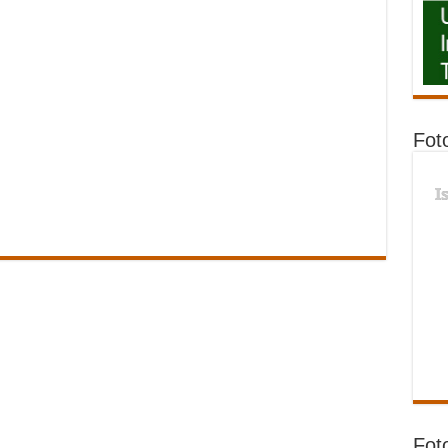
Fot
I
Fot