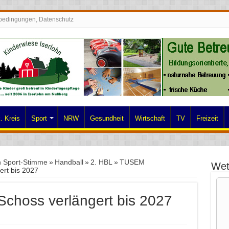
bedingungen, Datenschutz
. Kreis
Sport
NRW
Gesundheit
Wirtschaft
TV
Freizeit
n Sport-Stimme
»
Handball
»
2. HBL
»
TUSEM
Wet
rt bis 2027
choss verlängert bis 2027