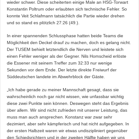
wieder schwer. Diese scheiterten einige Male an HSG-Torwart
Konstantin Poltrum oder erlaubten sich technische Fehler. So
konnte Veit Schlafmann tatsächlich die Partie wieder drehen
und so stand es plötzlich 27:26 (49.).
In einer spannenden Schlussphase hatten beide Teams die
Möglichkeit den Deckel drauf zu machen, doch es gelang nicht.
Der TUSEM behielt letztendlich die Nerven und leistete sich
einen Fehler weniger als der Gegner. Nils Homscheid erlöste
die Essener mit seinem Treffer zum 32:33 nur wenige
Sekunden vor dem Ende. Der letzte direkte Freiwurf der
Süddeutschen landete im Abwehrblock der Gäste.
„Ich habe gerade zu meiner Mannschaft gesagt, dass sie
wahrscheinlich noch gar nicht wissen, wie unfassbar wichtig
diese zwei Punkte sein können. Deswegen steht das Ergebnis
über allem. Wir sind nicht zufrieden mit unserer Leistung, das
muss man auch ansprechen. Konstanz war zwar sehr
dezimiert, aber sehr kämpferisch und hat nicht aufgegeben. In
der ersten Halbzeit waren wir etwas undiszipliniert gegenüber
den Schiedsrichtern und in der zweiten Hälfte haben wir uns