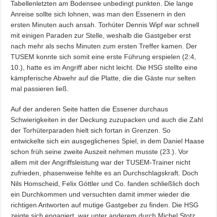
Tabellenletzten am Bodensee unbedingt punkten. Die lange
Anreise sollte sich lohnen, was man den Essenern in den
ersten Minuten auch ansah. Torhüter Dennis Wipf war schnell
mit einigen Paraden zur Stelle, weshalb die Gastgeber erst
nach mehr als sechs Minuten zum ersten Treffer kamen. Der
TUSEM konnte sich somit eine erste Führung erspielen (2:4,
10.), hatte es im Angriff aber nicht leicht. Die HSG stellte eine
kämpferische Abwehr auf die Platte, die die Gäste nur selten
mal passieren ließ.
Auf der anderen Seite hatten die Essener durchaus
Schwierigkeiten in der Deckung zuzupacken und auch die Zahl
der Torhüterparaden hielt sich fortan in Grenzen. So
entwickelte sich ein ausgeglichenes Spiel, in dem Daniel Haase
schon früh seine zweite Auszeit nehmen musste (23.). Vor
allem mit der Angriffsleistung war der TUSEM-Trainer nicht
zufrieden, phasenweise fehlte es an Durchschlagskraft. Doch
Nils Homscheid, Felix Göttler und Co. fanden schließlich doch
ein Durchkommen und versuchten damit immer wieder die
richtigen Antworten auf mutige Gastgeber zu finden. Die HSG
zeigte sich engagiert, war unter anderem durch Michel Stotz