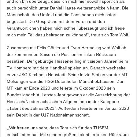
und ich bin überzeugt, dass ich mich hier sowohl sportlich als
auch persönlich unter Daniel Haase weiterentwickeln kann. Die
Mannschaft, das Umfeld und die Fans haben mich sofort
begeistert. Die Gespräche mit dem Verein und den
Verantwortlichen haben mich schnell überzeugt und ich freue
mich mein Teil dazu beitragen zu können!“, freut sich Tom Wolf.
Zusammen mit Felix Göttler und Fynn Hermeling wird Wolf ab
der kommenden Saison die Position im linken Rückraum
besetzen. Der gebürtige Hessener fing mit sieben Jahren beim
TV Homberg mit dem Handball spielen an. Danach wechselte
er zur JSG Kirchhein Neustadt. Seine letzte Station vor der MT
Melsungen war die HSG Dutenhofen Münchholzhausen. Zur
MT kam er Ende 2020 und feierte im Oktober 2023 sein
Bundesligadebüt. Letztes Jahr gewann er die Auszeichnung der
Hessisch/Niedersächsischen Allgemeinen in der Kategorie
,,Talent des Jahres 2023‘‘. Außerdem feierte er im Januar 2023
sein Debüt in der U17 Nationalmannschaft.
,,Wir freuen uns sehr, dass Tom sich für den TUSEM
entschieden hat. Mit seinem großen Talent im linken Rückraum