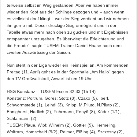
teilweise selbst im Weg gestanden. Aber wir haben immer
wieder den Kopf aus der Schlinge gezogen und – auch wenn
es vielleicht doof klingt – war der Sieg verdient und wir nehmen
ihn gerne mit. Dieser dreckige Sieg ermöglicht uns in der
Tabelle etwas mehr nach oben zu gucken und mit Ergebnissen
entspannter umzugehen. Es überwiegt die Erleichterung und
die Freude“, sagte TUSEM-Trainer Daniel Haase nach dem
zweiten Auswärtssieg der Saison.
Nun steht in der Liga wieder ein Heimspiel an. Am kommenden
Freitag (11. April) geht es in der Sporthalle „Am Hallo“ gegen
den TV Großwallstadt, Anwurf ist um 19 Uhr.
HSG Konstanz – TUSEM Essen 32:33 (15:14).
Konstanz: Poltrum, Göres; Stotz (8), Czako (5), Iberl,
Schwormstede (1), Leindl (3), Knipp, M.Pliuto, N.Pliuto (2),
Ennighorst, Hadlich (2), Fuhrmann, Fenyö (8), Köder (1/1),
Schlafmann (2).
TUSEM: Plaue, Wipf; Wilhelm (2), Göttler (9), Hermeling,
Wolfram, Homscheid (9/2), Reimer, Eißing (4), Szczesny (2),