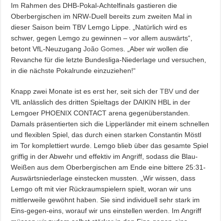
Im Rahmen des DHB-Pokal-Achtelfinals gastieren die
Oberbergischen im NRW-Duell bereits zum zweiten Mal in
dieser Saison beim TBV Lemgo Lippe. „Natürlich wird es
schwer, gegen Lemgo zu gewinnen – vor allem auswärts“,
betont VfL-Neuzugang
João Gomes
. „Aber wir wollen die
Revanche für die letzte Bundesliga-Niederlage und versuchen,
in die nächste Pokalrunde einzuziehen!“
Knapp zwei Monate ist es erst her, seit sich der
TBV
und der
VfL anlässlich des dritten Spieltags der DAIKIN HBL in der
Lemgoer PHOENIX CONTACT arena gegenüberstanden.
Damals präsentierten sich die Lipperländer mit einem schnellen
und flexiblen Spiel, das durch einen starken Constantin Möstl
im Tor komplettiert wurde. Lemgo blieb über das gesamte Spiel
griffig in der Abwehr und effektiv im Angriff, sodass die Blau-
Weißen aus dem Oberbergischen am Ende eine bittere 25:31-
Auswärtsniederlage einstecken mussten. „Wir wissen, dass
Lemgo oft mit vier Rückraumspielern spielt, woran wir uns
mittlerweile gewöhnt haben. Sie sind individuell sehr stark im
Eins-gegen-eins, worauf wir uns einstellen werden. Im Angriff