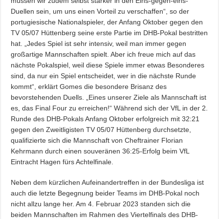
müssen wir zudem selbst stärker in den Eins-gegen-eins-
Duellen sein, um uns einen Vorteil zu verschaffen“, so der
portugiesische Nationalspieler, der Anfang Oktober gegen den
TV 05/07 Hüttenberg seine erste Partie im DHB-Pokal bestritten
hat. „Jedes Spiel ist sehr intensiv, weil man immer gegen
großartige Mannschaften spielt. Aber ich freue mich auf das
nächste Pokalspiel, weil diese Spiele immer etwas Besonderes
sind, da nur ein Spiel entscheidet, wer in die nächste Runde
kommt“, erklärt Gomes die besondere Brisanz des
bevorstehenden Duells. „Eines unserer Ziele als Mannschaft ist
es, das Final Four zu erreichen!“ Während sich der VfL in der 2.
Runde des DHB-Pokals Anfang Oktober erfolgreich mit 32:21
gegen den Zweitligisten TV 05/07 Hüttenberg durchsetzte,
qualifizierte sich die Mannschaft von Cheftrainer Florian
Kehrmann durch einen souveränen 36:25-Erfolg beim VfL
Eintracht Hagen fürs Achtelfinale.
Neben dem kürzlichen Aufeinandertreffen in der Bundesliga ist
auch die letzte Begegnung beider Teams im DHB-Pokal noch
nicht allzu lange her. Am 4. Februar 2023 standen sich die
beiden Mannschaften im Rahmen des Viertelfinals des DHB-