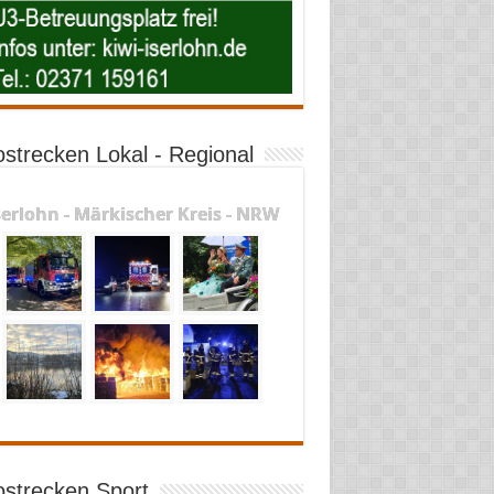
ostrecken Lokal - Regional
serlohn - Märkischer Kreis - NRW
ostrecken Sport