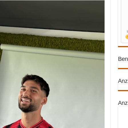
Benz
Anz
Anz