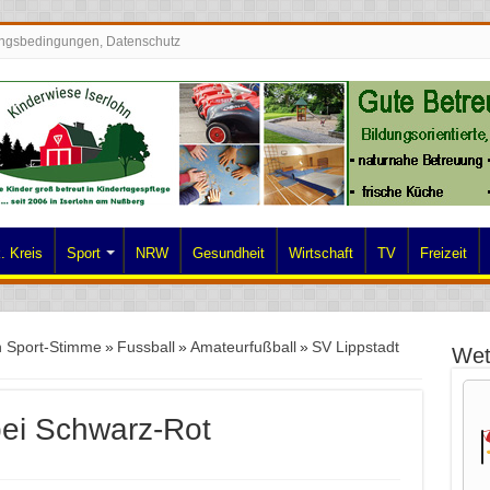
ngsbedingungen, Datenschutz
. Kreis
Sport
NRW
Gesundheit
Wirtschaft
TV
Freizeit
n Sport-Stimme
»
Fussball
»
Amateurfußball
»
SV Lippstadt
Wet
bei Schwarz-Rot