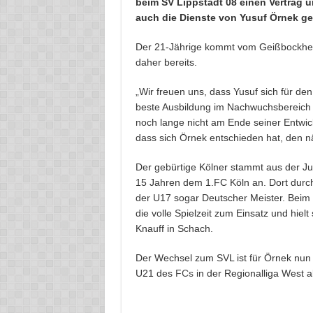
beim SV Lippstadt 08 einen Vertrag 
auch die Dienste von Yusuf Örnek ge
Der 21-Jährige kommt vom Geißbockhei
daher bereits.
„Wir freuen uns, dass Yusuf sich für den
beste Ausbildung im Nachwuchsbereich u
noch lange nicht am Ende seiner Entwick
dass sich Örnek entschieden hat, den nä
Der gebürtige Kölner stammt aus der Ju
15 Jahren dem 1.FC Köln an. Dort durch
der U17 sogar Deutscher Meister. Beim
die volle Spielzeit zum Einsatz und hi
Knauff in Schach.
Der Wechsel zum SVL ist für Örnek nun ei
U21 des
FCs
in der Regionalliga West ak