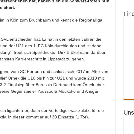
unterschrieben hat, haben sich die Schwarz-Roten nun
sichert.
Fin
m in Köln zum Bruchbaum und kennt die Regionalliga
 SVL entschieden hat. Er hat in den letzten Jahren die
nd der U21 des 1. FC Köln durchlaufen und ist dabei
lung“, freut sich Sportdirektor
Dirk Brökelmann
darüber,
chsten Karriereschritt in Lippstadt zu gehen.
gend vom SC Fortuna und schloss sich 2017 im Alter von
lief Örnek die U16 bis hin zur U21 und wurde 2019 mit
 3:2-Finalsieg über Borussia Dortmund kam Örnek über
elt seine Gegenspieler Youssoufa Moukoko und Ansgar
n ligainterner, denn der Verteidiger war zuletzt für die
Uns
tiv. In dieser kommt er auf 30 Einsätze (1 Tor).