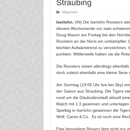
Straubing
Allgemein
Iserlohn.
(IN) Die Iserlohn Roosters st
diesem Wochenende vor zwei schweren H
Doug Mason am Freitag bei den Nürnber
Roosters an der Noris ein umkämpfter 1:
leichten Aufwärtstrend zu verzeichnen. I
punkten. Mittlerweile haben sie die Ro
Die Roosters reisen allerdings ebenfalls
doch zuletzt ebenfalls eine kleine Serie 
Am Sonntag (19:05 Uhr live bei Sky) 
der Saison aus Straubing. Die Tigers st
rund um die Gäubodenstadt aktuell eine 
Match mit 1:3 gewinnen und unterlagen i
Spieltag in Iserlohn gewannen die Tiger
Wolf, Caron & Co. Es ist noch eine Rec
Eine besondere Brisanz liegt nicht nur i