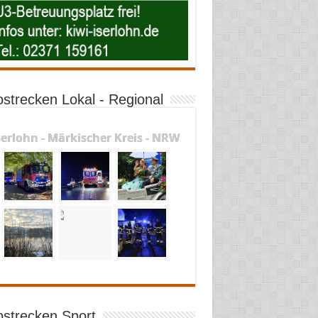
ostrecken Lokal - Regional
serlohn - Märkischer Kreis - NRW
ostrecken Sport