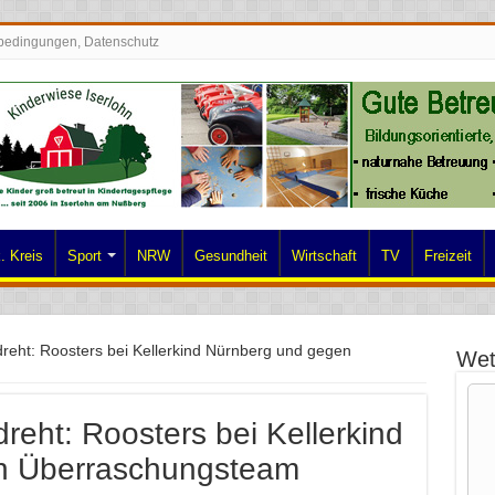
bedingungen, Datenschutz
. Kreis
Sport
NRW
Gesundheit
Wirtschaft
TV
Freizeit
 dreht: Roosters bei Kellerkind Nürnberg und gegen
Wet
dreht: Roosters bei Kellerkind
n Überraschungsteam