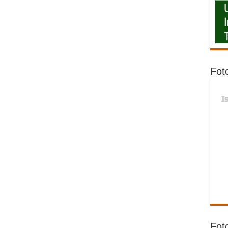
Fot
I
Fot