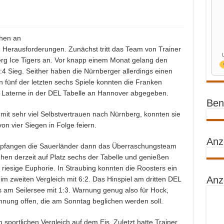
ehen an
erausforderungen. Zunächst tritt das Team von Trainer
g Ice Tigers an. Vor knapp einem Monat gelang den
4 Sieg. Seither haben die Nürnberger allerdings einen
n fünf der letzten sechs Spiele konnten die Franken
te Laterne in der DEL Tabelle an Hannover abgegeben.
Benz
 mit sehr viel Selbstvertrauen nach Nürnberg, konnten sie
von vier Siegen in Folge feiern.
Anz
empfangen die Sauerländer dann das Überraschungsteam
ehen derzeit auf Platz sechs der Tabelle und genießen
riesige Euphorie. In Straubing konnten die Roosters ein
Anz
m zweiten Vergleich mit 6:2. Das Hinspiel am dritten DEL
s am Seilersee mit 1:3. Warnung genug also für Hock,
hnung offen, die am Sonntag beglichen werden soll.
m sportlichen Vergleich auf dem Eis. Zuletzt hatte Trainer