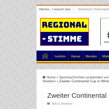
Impressum, Nutzungsb
FREITAG , 7 AUGUST 2026
Iserlohn
Hemer
Menden
Märk
Home
»
Sportnachrichten präsentiert vo
Skeleton
»
Zweiter Continental Cup in Wint
Zweiter Continental
Bob & Skeleton