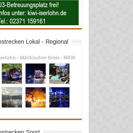
ostrecken Lokal - Regional
serlohn - Märkischer Kreis - NRW
ostrecken Sport