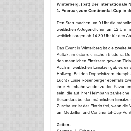
Winterberg. (pst) Der internationale
1. Februar, zum Continental-Cup in d
Den Start machen um 9 Uhr die männlich
weiblichen A-Jugendlichen um 12 Uhr mi
weiblich sorgen ab 14.30 Uhr für den Ab
Das Event in Winterberg ist die zweite
Auftakt im österreichischen Bludenz. Dor
den männlichen Einsitzern gewann Tizi
Auch im weiblichen Einsitzer gab es ei
Hollweg. Bei den Doppelsitzern triumphi
Lucht / Luise Rosenberger ebenfalls zw
ihrer Heimbahn wieder zu den Favoriten
sein, die auf ihrer Heimbahn zahlreiche
Besonders bei den männlichen Einsitzern
Zuschauer ist der Eintritt frei, wenn d
um Medaillen und Continental-Cup-Punk
Zeiten: