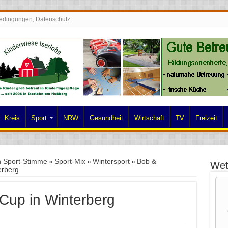
edingungen, Datenschutz
. Kreis
Sport
NRW
Gesundheit
Wirtschaft
TV
Freizeit
n Sport-Stimme
»
Sport-Mix
»
Wintersport
»
Bob &
Wet
erberg
 Cup in Winterberg