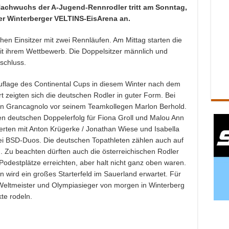
 Nachwuchs der A-Jugend-Rennrodler tritt am Sonntag,
er Winterberger VELTINS-EisArena an.
en Einsitzer mit zwei Rennläufen. Am Mittag starten die
t ihrem Wettbewerb. Die Doppelsitzer männlich und
schluss.
 Auflage des Continental Cups in diesem Winter nach dem
t zeigten sich die deutschen Rodler in guter Form. Bei
an Grancagnolo vor seinem Teamkollegen Marlon Berhold.
nen deutschen Doppelerfolg für Fiona Groll und Malou Ann
erten mit Anton Krügerke / Jonathan Wiese und Isabella
ei BSD-Duos. Die deutschen Topathleten zählen auch auf
. Zu beachten dürften auch die österreichischen Rodler
 Podestplätze erreichten, aber halt nicht ganz oben waren.
 wird ein großes Starterfeld im Sauerland erwartet. Für
ie Weltmeister und Olympiasieger von morgen in Winterberg
te rodeln.