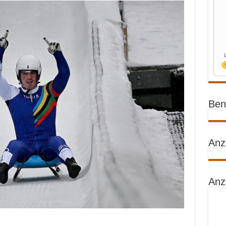
Benz
Anz
Anz