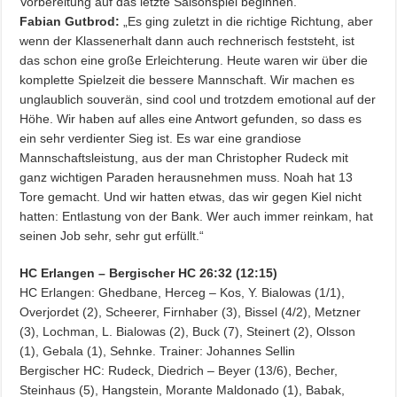
Vorbereitung auf das letzte Saisonspiel beginnen.“
Fabian Gutbrod:
„Es ging zuletzt in die richtige Richtung, aber
wenn der Klassenerhalt dann auch rechnerisch feststeht, ist
das schon eine große Erleichterung. Heute waren wir über die
komplette Spielzeit die bessere Mannschaft. Wir machen es
unglaublich souverän, sind cool und trotzdem emotional auf der
Höhe. Wir haben auf alles eine Antwort gefunden, so dass es
ein sehr verdienter Sieg ist. Es war eine grandiose
Mannschaftsleistung, aus der man Christopher Rudeck mit
ganz wichtigen Paraden herausnehmen muss. Noah hat 13
Tore gemacht. Und wir hatten etwas, das wir gegen Kiel nicht
hatten: Entlastung von der Bank. Wer auch immer reinkam, hat
seinen Job sehr, sehr gut erfüllt.“
HC Erlangen – Bergischer HC 26:32 (12:15)
HC Erlangen: Ghedbane, Herceg – Kos, Y. Bialowas (1/1),
Overjordet (2), Scheerer, Firnhaber (3), Bissel (4/2), Metzner
(3), Lochman, L. Bialowas (2), Buck (7), Steinert (2), Olsson
(1), Gebala (1), Sehnke. Trainer: Johannes Sellin
Bergischer HC: Rudeck, Diedrich – Beyer (13/6), Becher,
Steinhaus (5), Hangstein, Morante Maldonado (1), Babak,