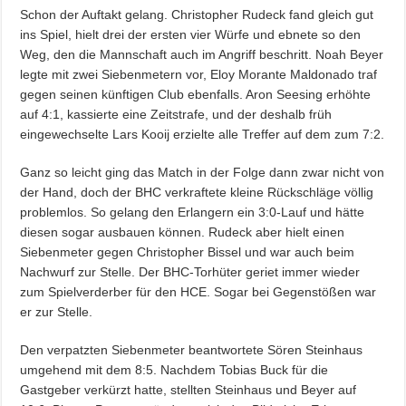
Schon der Auftakt gelang. Christopher Rudeck fand gleich gut
ins Spiel, hielt drei der ersten vier Würfe und ebnete so den
Weg, den die Mannschaft auch im Angriff beschritt. Noah Beyer
legte mit zwei Siebenmetern vor, Eloy Morante Maldonado traf
gegen seinen künftigen Club ebenfalls. Aron Seesing erhöhte
auf 4:1, kassierte eine Zeitstrafe, und der deshalb früh
eingewechselte Lars Kooij erzielte alle Treffer auf dem zum 7:2.
Ganz so leicht ging das Match in der Folge dann zwar nicht von
der Hand, doch der BHC verkraftete kleine Rückschläge völlig
problemlos. So gelang den Erlangern ein 3:0-Lauf und hätte
diesen sogar ausbauen können. Rudeck aber hielt einen
Siebenmeter gegen Christopher Bissel und war auch beim
Nachwurf zur Stelle. Der BHC-Torhüter geriet immer wieder
zum Spielverderber für den HCE. Sogar bei Gegenstößen war
er zur Stelle.
Den verpatzten Siebenmeter beantwortete Sören Steinhaus
umgehend mit dem 8:5. Nachdem Tobias Buck für die
Gastgeber verkürzt hatte, stellten Steinhaus und Beyer auf