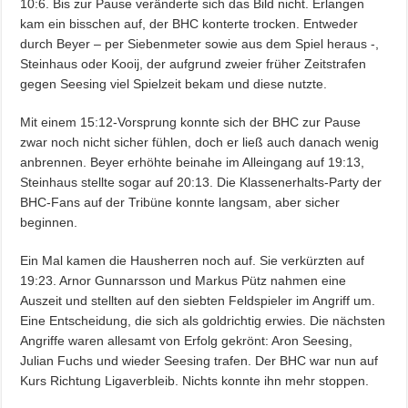
10:6. Bis zur Pause veränderte sich das Bild nicht. Erlangen
kam ein bisschen auf, der BHC konterte trocken. Entweder
durch Beyer – per Siebenmeter sowie aus dem Spiel heraus -,
Steinhaus oder Kooij, der aufgrund zweier früher Zeitstrafen
gegen Seesing viel Spielzeit bekam und diese nutzte.
Mit einem 15:12-Vorsprung konnte sich der BHC zur Pause
zwar noch nicht sicher fühlen, doch er ließ auch danach wenig
anbrennen. Beyer erhöhte beinahe im Alleingang auf 19:13,
Steinhaus stellte sogar auf 20:13. Die Klassenerhalts-Party der
BHC-Fans auf der Tribüne konnte langsam, aber sicher
beginnen.
Ein Mal kamen die Hausherren noch auf. Sie verkürzten auf
19:23. Arnor Gunnarsson und Markus Pütz nahmen eine
Auszeit und stellten auf den siebten Feldspieler im Angriff um.
Eine Entscheidung, die sich als goldrichtig erwies. Die nächsten
Angriffe waren allesamt von Erfolg gekrönt: Aron Seesing,
Julian Fuchs und wieder Seesing trafen. Der BHC war nun auf
Kurs Richtung Ligaverbleib. Nichts konnte ihn mehr stoppen.