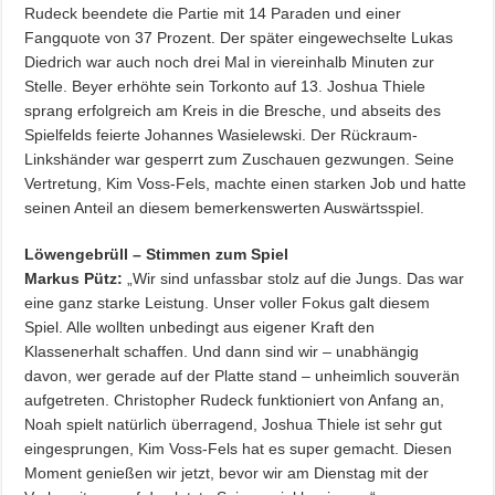
Rudeck beendete die Partie mit 14 Paraden und einer
Fangquote von 37 Prozent. Der später eingewechselte Lukas
Diedrich war auch noch drei Mal in viereinhalb Minuten zur
Stelle. Beyer erhöhte sein Torkonto auf 13. Joshua Thiele
sprang erfolgreich am Kreis in die Bresche, und abseits des
Spielfelds feierte Johannes Wasielewski. Der Rückraum-
Linkshänder war gesperrt zum Zuschauen gezwungen. Seine
Vertretung, Kim Voss-Fels, machte einen starken Job und hatte
seinen Anteil an diesem bemerkenswerten Auswärtsspiel.
Löwengebrüll – Stimmen zum Spiel
Markus Pütz:
„Wir sind unfassbar stolz auf die Jungs. Das war
eine ganz starke Leistung. Unser voller Fokus galt diesem
Spiel. Alle wollten unbedingt aus eigener Kraft den
Klassenerhalt schaffen. Und dann sind wir – unabhängig
davon, wer gerade auf der Platte stand – unheimlich souverän
aufgetreten. Christopher Rudeck funktioniert von Anfang an,
Noah spielt natürlich überragend, Joshua Thiele ist sehr gut
eingesprungen, Kim Voss-Fels hat es super gemacht. Diesen
Moment genießen wir jetzt, bevor wir am Dienstag mit der