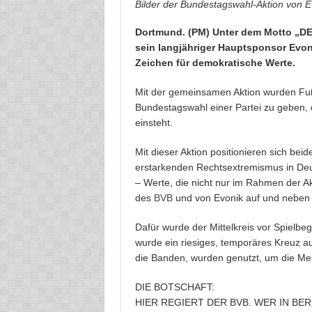
Bilder der Bundestagswahl-Aktion von 
Dortmund. (PM) Unter dem Motto „
sein langjähriger Hauptsponsor Evoni
Zeichen für demokratische Werte.
Mit der gemeinsamen Aktion wurden Fußb
Bundestagswahl einer Partei zu geben, d
einsteht.
Mit dieser Aktion positionieren sich b
erstarkenden Rechtsextremismus in Deut
– Werte, die nicht nur im Rahmen der A
des
BVB
und von Evonik auf und neben 
Dafür wurde der Mittelkreis vor Spielbe
wurde ein riesiges, temporäres Kreuz au
die Banden, wurden genutzt, um die M
DIE BOTSCHAFT:
HIER REGIERT DER BVB. WER IN BER