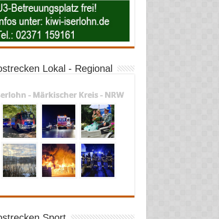
ostrecken Lokal - Regional
serlohn - Märkischer Kreis - NRW
ostrecken Sport