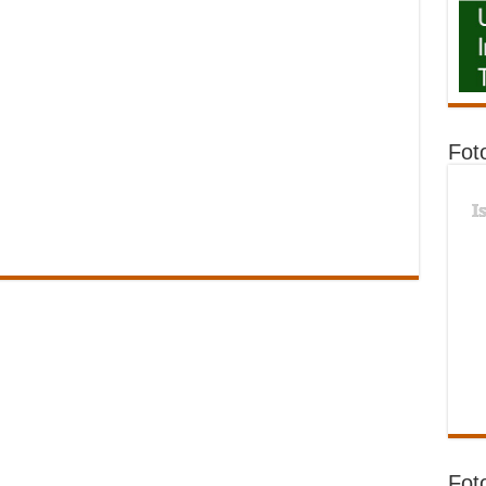
Fot
I
Fot