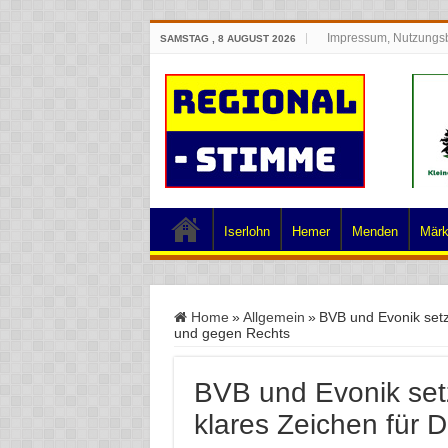
Impressum, Nutzungs
SAMSTAG , 8 AUGUST 2026
Iserlohn
Hemer
Menden
Märk
Home
»
Allgemein
»
BVB und Evonik setz
und gegen Rechts
BVB und Evonik set
klares Zeichen für