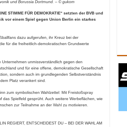
Evonik und Borussia Dortmund. – © gukom
DEINE STIMME FÜR DEMOKRATIE“ setzten der BVB und
k vor einem Spiel gegen Union Berlin ein starkes
allfans dazu aufgerufen, ihr Kreuz bei der
ie für die freiheitlich-demokratischen Grundwerte
eide Unternehmen unmissverständlich gegen den
schland und für eine offene, demokratische Gesellschaft
ktion, sondern auch im grundlegenden Selbstverständnis
dem Platz verankert sind.
ginn zum symbolischen Wahlzettel: Mit Freistoßspray
f das Spielfeld gesprüht. Auch weitere Werbeflächen, wie
enschen zur Teilnahme an der
Wahl
zu motivieren.
LIN REGIERT, ENTSCHEIDEST DU – BEI DER WAHL AM