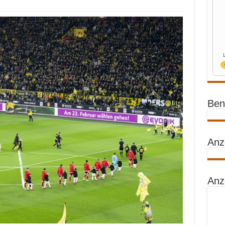
Benz
Anz
Anz