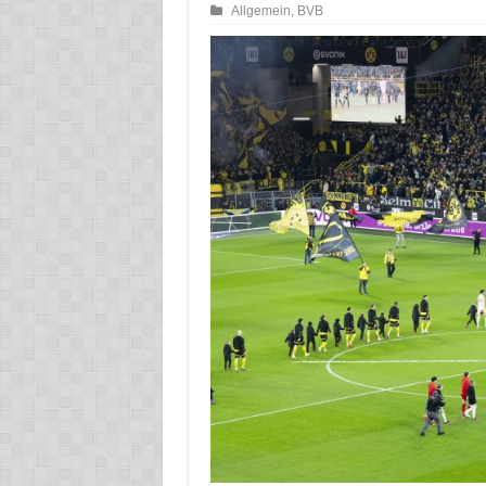
Allgemein
,
BVB