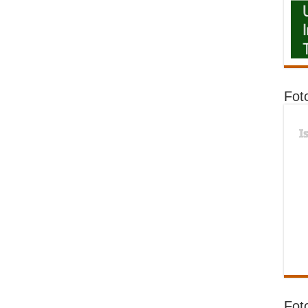
Fot
I
Fot