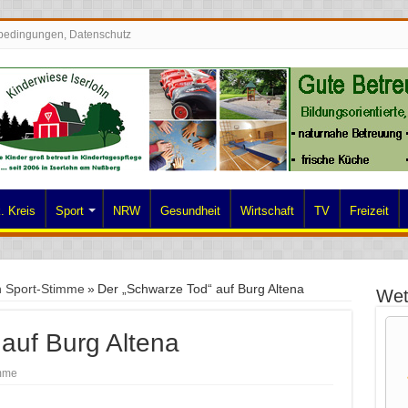
bedingungen, Datenschutz
. Kreis
Sport
NRW
Gesundheit
Wirtschaft
TV
Freizeit
n Sport-Stimme
»
Der „Schwarze Tod“ auf Burg Altena
Wet
auf Burg Altena
imme