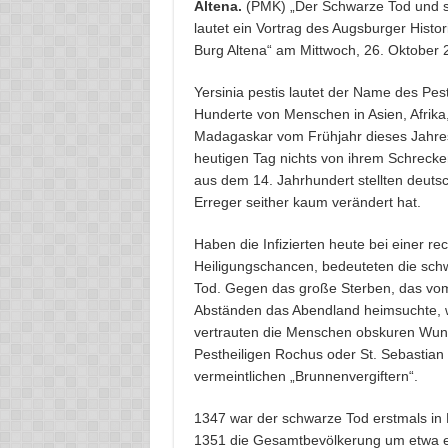
Altena.
(PMK) „Der Schwarze Tod und se
lautet ein Vortrag des Augsburger Histor
Burg Altena“ am Mittwoch, 26. Oktober 2
Yersinia pestis lautet der Name des Pes
Hunderte von Menschen in Asien, Afrika
Madagaskar vom Frühjahr dieses Jahres z
heutigen Tag nichts von ihrem Schrecke
aus dem 14. Jahrhundert stellten deutsc
Erreger seither kaum verändert hat.
Haben die Infizierten heute bei einer re
Heiligungschancen, bedeuteten die sch
Tod. Gegen das große Sterben, das vom 
Abständen das Abendland heimsuchte, wa
vertrauten die Menschen obskuren Wunde
Pestheiligen Rochus oder St. Sebastian
vermeintlichen „Brunnenvergiftern“.
1347 war der schwarze Tod erstmals in E
1351 die Gesamtbevölkerung um etwa ein