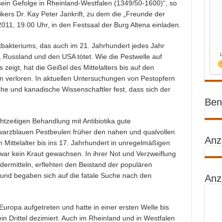
in Gefolge in Rheinland-Westfalen (1349/50-1600)“, so
ikers Dr. Kay Peter Jankrift, zu dem die „Freunde der
011, 19.00 Uhr, in den Festsaal der Burg Altena einladen.
tbakteriums, das auch im 21. Jahrhundert jedes Jahr
, Russland und den USA tötet. Wie die Pestwelle auf
eigt, hat die Geißel des Mittelalters bis auf den
n verloren. In aktuellen Untersuchungen von Pestopfern
he und kanadische Wissenschaftler fest, dass sich der
Benz
chtzeitigen Behandlung mit Antibiotika gute
warzblauen Pestbeulen früher den nahen und qualvollen
Anz
Mittelalter bis ins 17. Jahrhundert in unregelmäßigen
r kein Kraut gewachsen. In ihrer Not und Verzweiflung
rmitteln, erflehten den Beistand der populären
 und begaben sich auf die fatale Suche nach den
Anz
uropa aufgetreten und hatte in einer ersten Welle bis
 Drittel dezimiert. Auch im Rheinland und in Westfalen