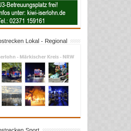
ostrecken Lokal - Regional
serlohn - Märkischer Kreis - NRW
ostrecken Sport