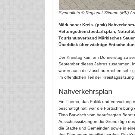
Symbolfoto © Regional-Stimme (MK) Ar
Märkischer Kreis. (pmk) Nahverkehrs
Rettungsdienstbedarfsplan, Notrufüb
Tourismusverband Märkisches Sauerla
Überblick über wichtige Entscheidun
Der
Kreistag
kam am Donnerstag zu sein
September dieses Jahres zusammen. Im
waren auch die Zuschauerreihen sehr 
im öffentlichen Teil der Kreistagssitzung
Nahverkehrsplan
Ein Thema, das Politik und Verwaltun
beschäftigt hat, war die Fortschreibung
Timo Barwisch vom beauftragten Bera
Ausschusssitzungen die Grundzüge des S
die Städte und Gemeinden sowie in ein
den Planungen beteiligt worden. Der Kre