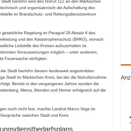
 Stadt Iserlohn wird den
Notruf 112
an den Märkischen
 technisch und organisatorisch die Aufschaltung des
leitstelle im Brandschutz- und Rettungsdienstzentrum
e gesetzliche Regelung im Paragraf 28 Absatz 4 des
lfeleistung und den Katastrophenschutz (BHKG), wonach
eitliche Leitstelle des Kreises aufzuschalten ist.
stimmten Voraussetzungen möglich – unter anderem,
zte Feuerwache verfügten.
 die Stadt Iserlohn diesem landesweit angestrebten
Anz
örige Stadt im Märkischen Kreis, bei der die Notrufannahme
rfolgt. Bereits in den vergangenen Jahren wurden die
lettenberg, Altena, Menden und Hemer erfolgreich auf die
egen noch nicht fest, machte Landrat Marco Voge im
e Gespräche zwischen Stadt und Kreis.
tungsdienstbedarfsplans