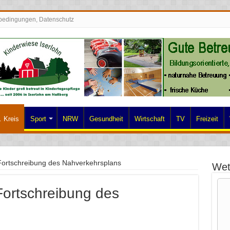
bedingungen, Datenschutz
 Kreis
Sport
NRW
Gesundheit
Wirtschaft
TV
Freizeit
 Fortschreibung des Nahverkehrsplans
Wet
 Fortschreibung des