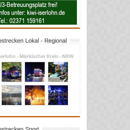
ostrecken Lokal - Regional
serlohn - Märkischer Kreis - NRW
ostrecken Sport