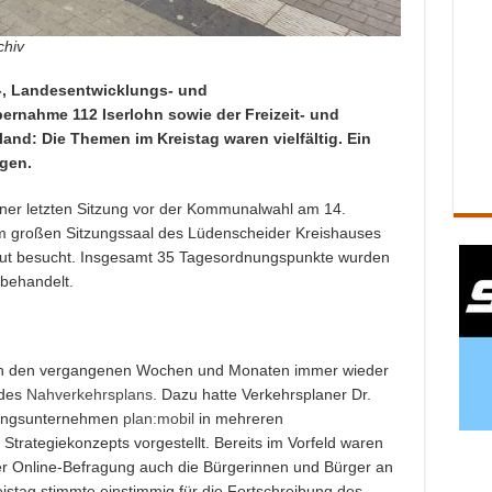
chiv
-, Landesentwicklungs- und
ernahme 112 Iserlohn sowie der Freizeit- und
nd: Die Themen im Kreistag waren vielfältig. Ein
gen.
er letzten Sitzung vor der Kommunalwahl am 14.
 großen Sitzungssaal des Lüdenscheider Kreishauses
gut besucht. Insgesamt 35 Tagesordnungspunkte wurden
 behandelt.
g in den vergangenen Wochen und Monaten immer wieder
 des
Nahverkehrsplans
. Dazu hatte Verkehrsplaner Dr.
tungsunternehmen
plan:mobil
in mehreren
trategiekonzepts vorgestellt. Bereits im Vorfeld waren
er Online-Befragung auch die Bürgerinnen und Bürger an
istag stimmte einstimmig für die Fortschreibung des