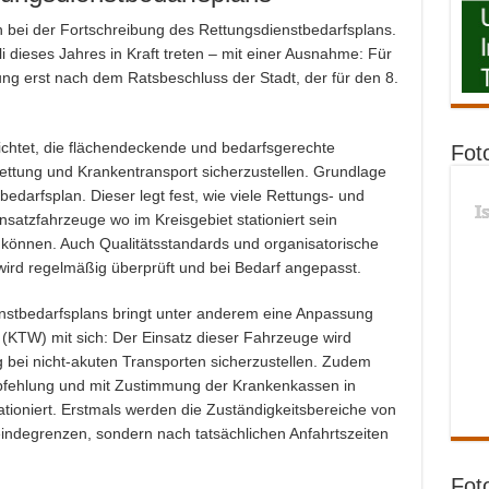
h bei der Fortschreibung des Rettungsdienstbedarfsplans.
 dieses Jahres in Kraft treten – mit einer Ausnahme: Für
ng erst nach dem Ratsbeschluss der Stadt, der für den 8.
flichtet, die flächendeckende und bedarfsgerechte
Fot
rettung und Krankentransport sicherzustellen. Grundlage
edarfsplan. Dieser legt fest, wie viele Rettungs- und
I
satzfahrzeuge wo im Kreisgebiet stationiert sein
u können. Auch Qualitätsstandards und organisatorische
wird regelmäßig überprüft und bei Bedarf angepasst.
nstbedarfsplans bringt unter anderem eine Anpassung
(KTW) mit sich: Der Einsatz dieser Fahrzeuge wird
bei nicht-akuten Transporten sicherzustellen. Zudem
mpfehlung und mit Zustimmung der Krankenkassen in
tioniert. Erstmals werden die Zuständigkeitsbereiche von
degrenzen, sondern nach tatsächlichen Anfahrtszeiten
Fot