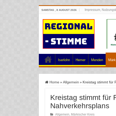
Impressum, Nutzungs
SAMSTAG , 8 AUGUST 2026
Iserlohn
Hemer
Menden
Märk.
Home
»
Allgemein
»
Kreistag stimmt für
Kreistag stimmt für
Nahverkehrsplans
Allgemein
,
Märkischer Kreis