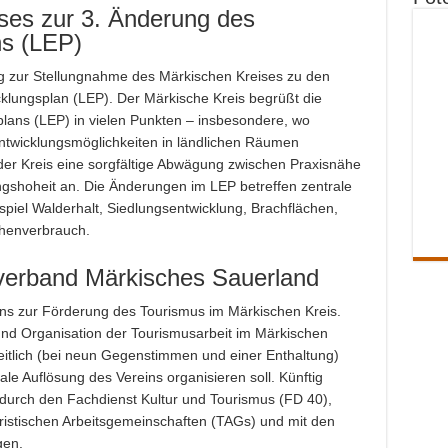
ses zur 3. Änderung des
ns (LEP)
 zur Stellungnahme des Märkischen Kreises zu den
lungsplan (LEP). Der Märkische Kreis begrüßt die
lans (LEP) in vielen Punkten – insbesondere, wo
Entwicklungsmöglichkeiten in ländlichen Räumen
der Kreis eine sorgfältige Abwägung zwischen Praxisnähe
shoheit an. Die Änderungen im LEP betreffen zentrale
el Walderhalt, Siedlungsentwicklung, Brachflächen,
chenverbrauch.
sverband Märkisches Sauerland
ns zur Förderung des Tourismus im Märkischen Kreis.
 und Organisation der Tourismusarbeit im Märkischen
itlich (bei neun Gegenstimmen und einer Enthaltung)
ale Auflösung des Vereins organisieren soll. Künftig
durch den Fachdienst Kultur und Tourismus (FD 40),
istischen Arbeitsgemeinschaften (TAGs) und mit den
gen.