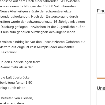
gendliche auf dem Dach einer fahrenden S11 zwischen
 er von einem Lichtbogen der 15.000 Volt führenden
Fin
euss Allerheiligen stürzte der schwerstverletzte
sende aufgefangen. Nach der Erstversorgung durch
räften wurde der schwerstverletzte 16-Jährige mit einem
 Duisburg geflogen. Inzwischen ist der Jugendliche außer
elt nun zum genauen Aufstiegsort des Jugendlichen.
 Anlass eindringlich vor den unschätzbaren Gefahren auf
ettern auf Züge ist kein Mutspiel oder amüsanter
 Leichtsinn!
In den Oberleitungen fließt
65-mal mehr als in der
die Luft überbrücken!
erleitung (unter 1.50
Uns
chlag durch einen
 Betreten von Gleisen,
e ist strengstens