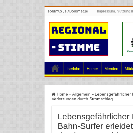
Impressum, Nutzungs
SONNTAG , 9 AUGUST 2026
Iserlohn
Hemer
Menden
Märk
Home
»
Allgemein
»
Lebensgefährlicher L
Verletzungen durch Stromschlag
Lebensgefährlicher L
Bahn-Surfer erleide