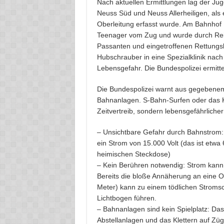
Nach aktuellen Ermittlungen lag der Ju
Neuss Süd und Neuss Allerheiligen, als
Oberleitung erfasst wurde. Am Bahnhof N
Teenager vom Zug und wurde durch Rei
Passanten und eingetroffenen Rettungsk
Hubschrauber in eine Spezialklinik nach
Lebensgefahr. Die Bundespolizei ermitt
Die Bundespolizei warnt aus gegebenem
Bahnanlagen. S-Bahn-Surfen oder das Kl
Zeitvertreib, sondern lebensgefährlicher
– Unsichtbare Gefahr durch Bahnstrom: 
ein Strom von 15.000 Volt (das ist etwa 
heimischen Steckdose)
– Kein Berühren notwendig: Strom kann 
Bereits die bloße Annäherung an eine Ob
Meter) kann zu einem tödlichen Stroms
Lichtbogen führen.
– Bahnanlagen sind kein Spielplatz: Das
Abstellanlagen und das Klettern auf Züg