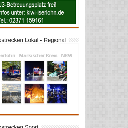
ostrecken Lokal - Regional
serlohn - Märkischer Kreis - NRW
ostrecken Sport