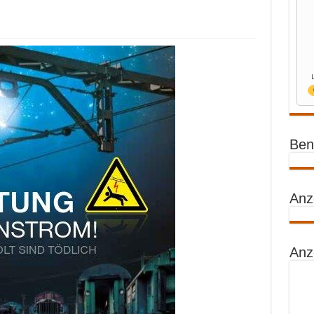
Benz
Anz
Anz