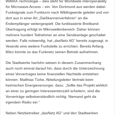
WiMAX-Technologie – dies steht für Worldwide Interoperability
für Microwave Access – ein: Von Dortmund aus werden dabei
Funksignale zum Funkturm nach Wiblingwerde geleitet und von
dort aus in einer Art „Gießkannenverfahren“ an die
Endempfänger weitergespielt. Die funkbasierte Breitband-
Übertragung erfolgt im Mikrowellenbereich. Daher können
mehrere hundert Teilnehmer an eine Sendeanlage geschaltet
werden. Falls notwendig, hat „dasNetz AG“ bereits zugesagt, in
Veserde eine weitere Funkstelle zu errichten. Bereits Anfang
März könnte so das Funknetz seinen Betrieb aufnehmen.
Die Stadtwerke Iserlohn weisen in diesem Zusammenhang
auch noch einmal darauf hin, dass durch die Unterzeichnung
eines Vorvertrages keine finanziellen Nachteile entstehen
können. Matthias Türke, Abteilungsleiter Vertrieb beim
heimischen Energieversorger, dazu: „Sollte das Projekt wirklich
an einer zu geringen Interessentenzahl scheitern, sind die
Vorverträge selbstverständlich nichtig. Niemand geht da
irgendein Risiko ein.“
Neben Netzbetreiber „dasNetz AG“ und den Stadtwerken