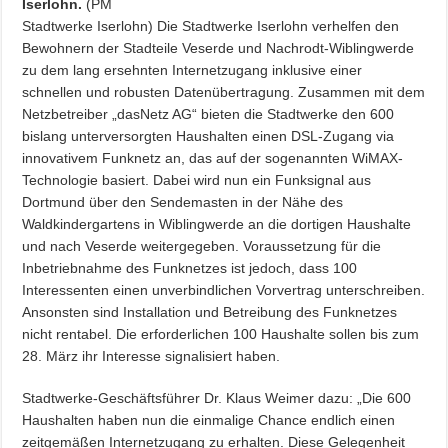
Iserlohn.
(PM
Stadtwerke Iserlohn) Die Stadtwerke Iserlohn verhelfen den
Bewohnern der Stadteile Veserde und Nachrodt-Wiblingwerde
zu dem lang ersehnten Internetzugang inklusive einer
schnellen und robusten Datenübertragung. Zusammen mit dem
Netzbetreiber „dasNetz AG“ bieten die Stadtwerke den 600
bislang unterversorgten Haushalten einen DSL-Zugang via
innovativem Funknetz an, das auf der sogenannten WiMAX-
Technologie basiert. Dabei wird nun ein Funksignal aus
Dortmund über den Sendemasten in der Nähe des
Waldkindergartens in Wiblingwerde an die dortigen Haushalte
und nach Veserde weitergegeben. Voraussetzung für die
Inbetriebnahme des Funknetzes ist jedoch, dass 100
Interessenten einen unverbindlichen Vorvertrag unterschreiben.
Ansonsten sind Installation und Betreibung des Funknetzes
nicht rentabel. Die erforderlichen 100 Haushalte sollen bis zum
28. März ihr Interesse signalisiert haben.
Stadtwerke-Geschäftsführer Dr. Klaus Weimer dazu: „Die 600
Haushalten haben nun die einmalige Chance endlich einen
zeitgemäßen Internetzugang zu erhalten. Diese Gelegenheit