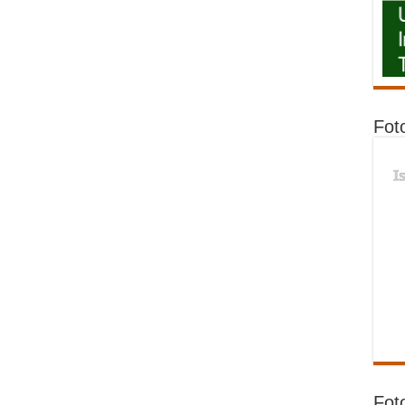
Fot
I
Fot