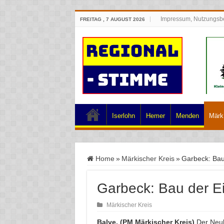
Impressum, Nutzungsb
FREITAG , 7 AUGUST 2026
Iserlohn
Hemer
Menden
Märk.
Home
»
Märkischer Kreis
»
Garbeck: Bau
Garbeck: Bau der E
Märkischer Kreis
Balve. (PM Märkischer Kreis)
Der Neu