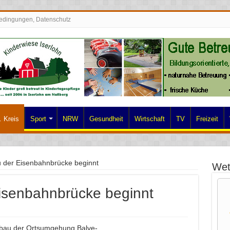
edingungen, Datenschutz
 Kreis
Sport
NRW
Gesundheit
Wirtschaft
TV
Freizeit
 der Eisenbahnbrücke beginnt
Wet
isenbahnbrücke beginnt
bau der Ortsumgehung Balve-