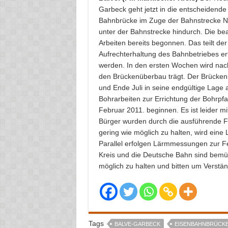
Garbeck geht jetzt in die entscheidend
Bahnbrücke im Zuge der Bahnstrecke N
unter der Bahnstrecke hindurch. Die be
Arbeiten bereits begonnen. Das teilt de
Aufrechterhaltung des Bahnbetriebes er
werden. In den ersten Wochen wird nacht
den Brückenüberbau trägt. Der Brücke
und Ende Juli in seine endgültige Lage 
Bohrarbeiten zur Errichtung der Bohrpf
Februar 2011. beginnen. Es ist leider m
Bürger wurden durch die ausführende Fi
gering wie möglich zu halten, wird eine
Parallel erfolgen Lärmmessungen zur Fe
Kreis und die Deutsche Bahn sind bemüh
möglich zu halten und bitten um Verstän
Tags
BALVE-GARBECK
EISENBAHNBRÜCK