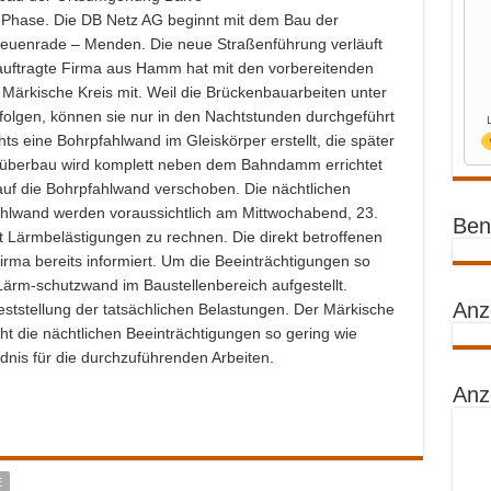
e Phase. Die DB Netz AG beginnt mit dem Bau der
euenrade – Menden. Die neue Straßenführung verläuft
auftragte Firma aus Hamm hat mit den vorbereitenden
r Märkische Kreis mit. Weil die Brückenbauarbeiten unter
folgen, können sie nur in den Nachtstunden durchgeführt
s eine Bohrpfahlwand im Gleiskörper erstellt, die später
nüberbau wird komplett neben dem Bahndamm errichtet
auf die Bohrpfahlwand verschoben. Die nächtlichen
ahlwand werden voraussichtlich am Mittwochabend, 23.
Benz
it Lärmbelästigungen zu rechnen. Die direkt betroffenen
rma bereits informiert. Um die Beeinträchtigungen so
 Lärm-schutzwand im Baustellenbereich aufgestellt.
Anz
ststellung der tatsächlichen Belastungen. Der Märkische
t die nächtlichen Beeinträchtigungen so gering wie
dnis für die durchzuführenden Arbeiten.
Anz
E