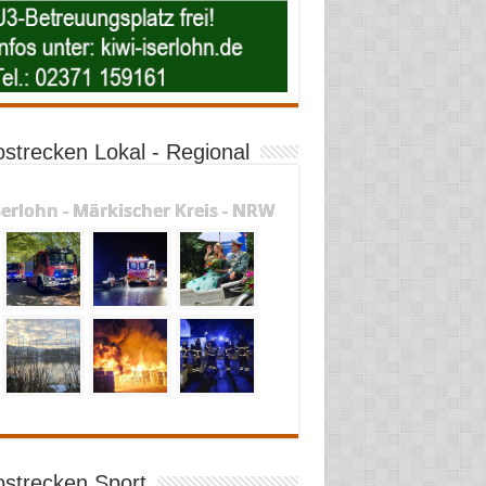
ostrecken Lokal - Regional
serlohn - Märkischer Kreis - NRW
ostrecken Sport